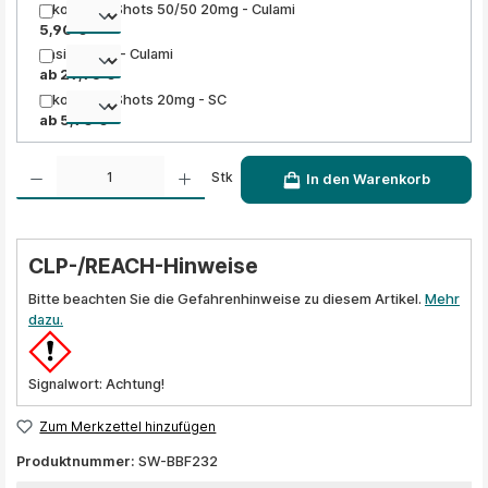
Nikotinsalz Shots 50/50 20mg - Culami
5,90 €
Basis Liquid - Culami
ab 29,95 €
Nikotinsalz Shots 20mg - SC
ab 5,90 €
Produkt Anzahl: Gib den gewünschten Wert ein oder benutze die Schaltflächen um die A
Stk
In den Warenkorb
CLP-/REACH-Hinweise
Bitte beachten Sie die Gefahrenhinweise zu diesem Artikel.
Mehr
dazu.
Signalwort: Achtung!
Zum Merkzettel hinzufügen
Produktnummer:
SW-BBF232