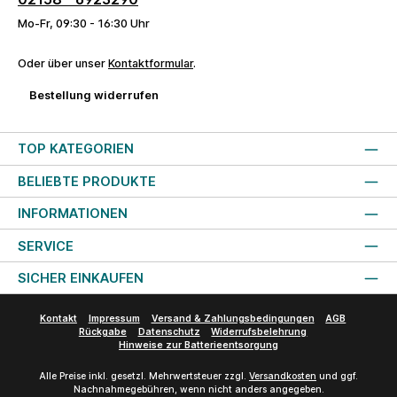
Mo-Fr, 09:30 - 16:30 Uhr
Oder über unser
Kontaktformular
.
Bestellung widerrufen
TOP KATEGORIEN
BELIEBTE PRODUKTE
INFORMATIONEN
SERVICE
SICHER EINKAUFEN
Kontakt
Impressum
Versand & Zahlungsbedingungen
AGB
Rückgabe
Datenschutz
Widerrufsbelehrung
Hinweise zur Batterieentsorgung
Alle Preise inkl. gesetzl. Mehrwertsteuer zzgl.
Versandkosten
und ggf.
Nachnahmegebühren, wenn nicht anders angegeben.