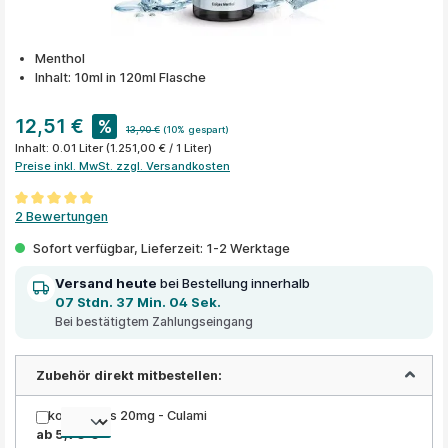
Menthol
Inhalt: 10ml in 120ml Flasche
12,51 €
%
13,90 €
(10% gespart)
Inhalt:
0.01 Liter
(1.251,00 € / 1 Liter)
Preise inkl. MwSt. zzgl. Versandkosten
Durchschnittliche Bewertung von 5 von 5 Sternen
2 Bewertungen
Sofort verfügbar, Lieferzeit: 1-2 Werktage
Versand heute
bei Bestellung innerhalb
07 Stdn. 37 Min. 04 Sek.
Bei bestätigtem Zahlungseingang
Zubehör direkt mitbestellen:
Nikotin Shots 20mg - Culami
ab 5,90 €