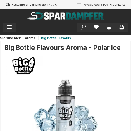
Kostenfreier Versand ab 49,99 €
Paypal, Apple Pay, Kreditkarte
alt springen
|
Sie sind hier:
Aroma
Big Bottle Flavours
Big Bottle Flavours Aroma - Polar Ice
Bildergalerie überspringen