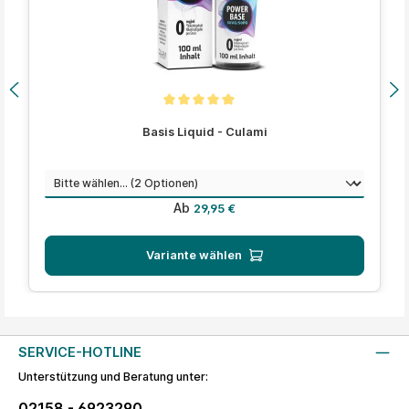
Durchschnittliche Bewertung von 5 von 5 Sternen
Basis Liquid - Culami
auswählen
Menge
Regulärer Preis:
Ab
29,95 €
Variante wählen
SERVICE-HOTLINE
Unterstützung und Beratung unter:
02158 - 6923290