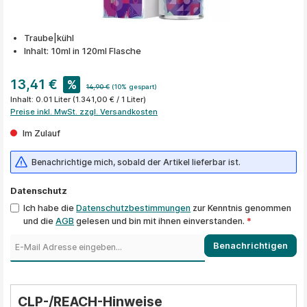
Traube|kühl
Inhalt: 10ml in 120ml Flasche
13,41 €
%
14,90 €
(10% gespart)
Inhalt:
0.01 Liter
(1.341,00 € / 1 Liter)
Preise inkl. MwSt. zzgl. Versandkosten
Im Zulauf
Benachrichtige mich, sobald der Artikel lieferbar ist.
Datenschutz
Ich habe die
Datenschutzbestimmungen
zur Kenntnis genommen
und die
AGB
gelesen und bin mit ihnen einverstanden.
*
Benachrichtigen
CLP-/REACH-Hinweise