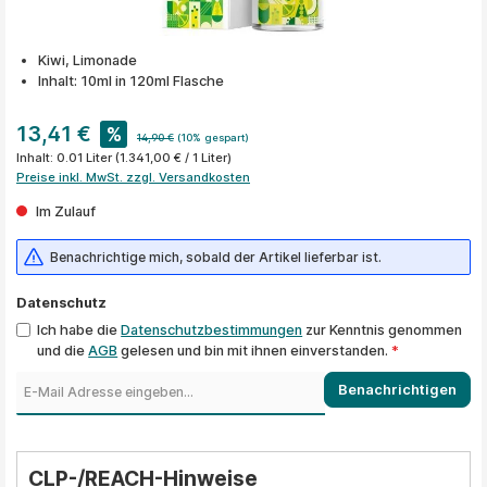
Kiwi, Limonade
Inhalt: 10ml in 120ml Flasche
13,41 €
%
14,90 €
(10% gespart)
Inhalt:
0.01 Liter
(1.341,00 € / 1 Liter)
Preise inkl. MwSt. zzgl. Versandkosten
Im Zulauf
Benachrichtige mich, sobald der Artikel lieferbar ist.
Datenschutz
Ich habe die
Datenschutzbestimmungen
zur Kenntnis genommen
und die
AGB
gelesen und bin mit ihnen einverstanden.
*
Benachrichtigen
CLP-/REACH-Hinweise