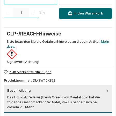
Produkt Anzahl: Gib den gewünschten Wert ein oder benutze die Schaltflächen um die A
Stk
In den Warenkorb
CLP-/REACH-Hinweise
Bitte beachten Sie die Gefahrenhinweise zu diesem Artikel.
Mehr
dazu.
Signalwort: Achtung!
Zum Merkzettel hinzufügen
Produktnummer:
DL-SW10-252
Beschreibung
Das Liquid Apfel Kiwi (Fresh Green) von Damfaliquid hat die
folgende Geschmacksnote: Apfel, KiwiEs handelt sich bei
diesem P…
Mehr