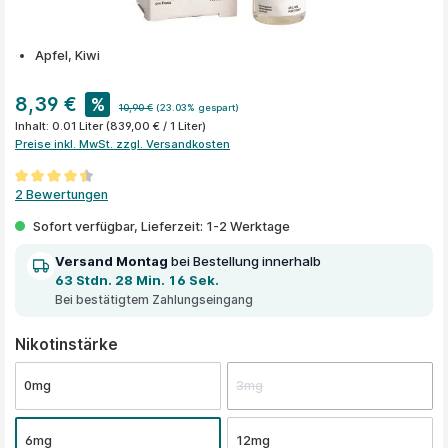
Apfel, Kiwi
8,39 €
%
10,90 €
(23.03% gespart)
Inhalt:
0.01 Liter
(839,00 € / 1 Liter)
Preise inkl. MwSt. zzgl. Versandkosten
Durchschnittliche Bewertung von 4.5 von 5 Sternen
2 Bewertungen
Sofort verfügbar, Lieferzeit: 1-2 Werktage
Versand Montag
bei Bestellung innerhalb
63 Stdn. 28 Min. 16 Sek.
Bei bestätigtem Zahlungseingang
auswählen
Nikotinstärke
0mg
3mg
6mg
12mg