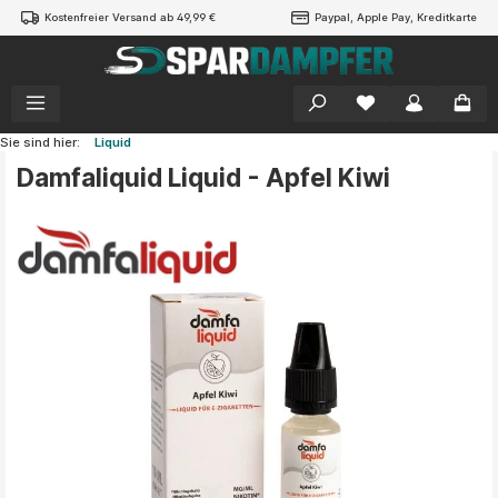
Kostenfreier Versand ab 49,99 €
Paypal, Apple Pay, Kreditkarte
alt springen
Sie sind hier:
Liquid
Damfaliquid Liquid - Apfel Kiwi
Bildergalerie überspringen