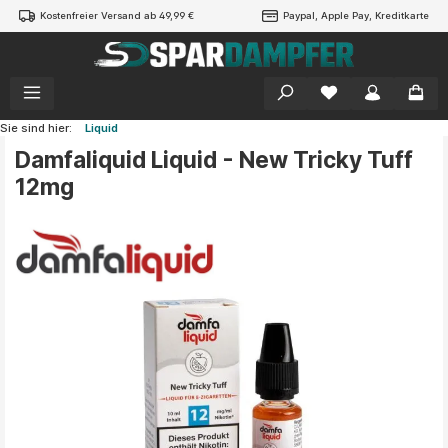
Kostenfreier Versand ab 49,99 €
Paypal, Apple Pay, Kreditkarte
alt springen
Sie sind hier:
Liquid
Damfaliquid Liquid - New Tricky Tuff
12mg
Bildergalerie überspringen