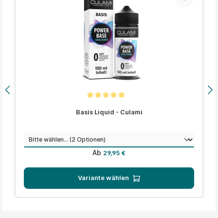
Durchschnittliche Bewertung von 5 von 5 Sternen
Basis Liquid - Culami
auswählen
Menge
Regulärer Preis:
Ab
29,95 €
Variante wählen