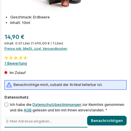
Geschmack: Erdbeere
Inhalt: 10ml
14,90 €
Inhalt:
0.01 Liter
(1.490,00 € / 1 Liter)
Preise inkl. MwSt. zzgl. Versandkosten
Durchschnittliche Bewertung von 5 von 5 Sternen
1 Bewertung
Im Zulauf
Benachrichtige mich, sobald der Artikel lieferbar ist.
Datenschutz
Ich habe die
Datenschutzbestimmungen
zur Kenntnis genommen
und die
AGB
gelesen und bin mit ihnen einverstanden.
*
Benachrichtigen