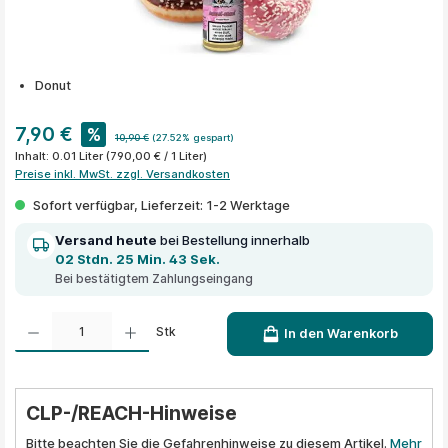
Donut
7,90 €
%
10,90 €
(27.52% gespart)
Inhalt:
0.01 Liter
(790,00 € / 1 Liter)
Preise inkl. MwSt. zzgl. Versandkosten
Sofort verfügbar, Lieferzeit: 1-2 Werktage
Versand heute
bei Bestellung innerhalb
02 Stdn. 25 Min. 43 Sek.
Bei bestätigtem Zahlungseingang
Produkt Anzahl: Gib den gewünschten Wert ein oder benutze die Schaltflächen um die A
Stk
In den Warenkorb
CLP-/REACH-Hinweise
Bitte beachten Sie die Gefahrenhinweise zu diesem Artikel.
Mehr