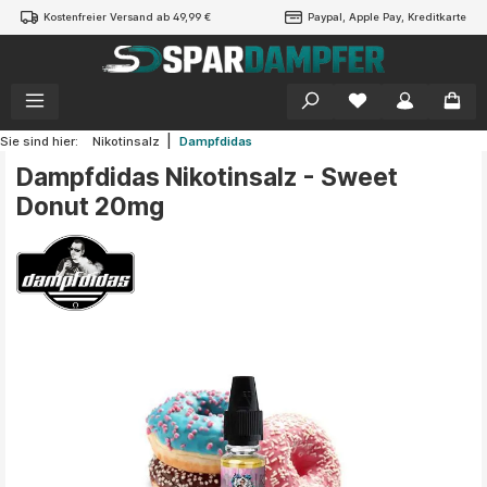
Kostenfreier Versand ab 49,99 €
Paypal, Apple Pay, Kreditkarte
alt springen
|
Sie sind hier:
Nikotinsalz
Dampfdidas
Dampfdidas Nikotinsalz - Sweet
Donut 20mg
Bildergalerie überspringen