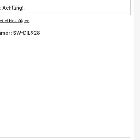
: Achtung!
ttel hinzufügen
mmer:
SW-DIL928