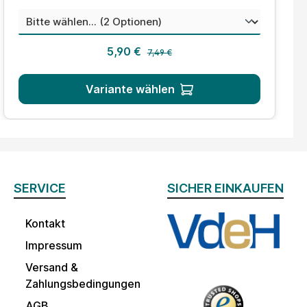
auswählen
Mischungsverhältnis
Regulärer Preis:
Verkaufspreis:
5,90 €
7,49 €
Variante wählen
SERVICE
SICHER EINKAUFEN
Kontakt
Impressum
Versand &
Zahlungsbedingungen
AGB