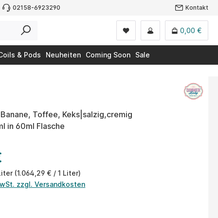
02158-6923290
Kontakt
0,00 €
Coils & Pods
Neuheiten
Coming Soon
Sale
 Banane, Toffee, Keks|salzig,cremig
4ml in 60ml Flasche
€
Liter
(1.064,29 € / 1 Liter)
MwSt. zzgl. Versandkosten