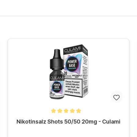
Durchschnittliche Bewertung von 4.8 von 5 Sternen
Nikotinsalz Shots 50/50 20mg - Culami