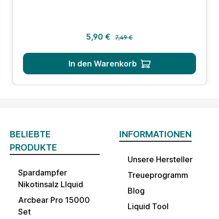
Regulärer Preis:
Verkaufspreis:
5,90 €
7,49 €
In den Warenkorb
BELIEBTE
INFORMATIONEN
PRODUKTE
Unsere Hersteller
Spardampfer
Treueprogramm
Nikotinsalz LIquid
Blog
Arcbear Pro 15000
Liquid Tool
Set