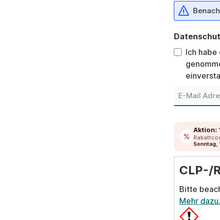
Benachr
Datenschu
Ich habe
genomme
einverst
Aktion:
Rabattco
Sonntag, 
CLP-/
Bitte beac
Mehr dazu