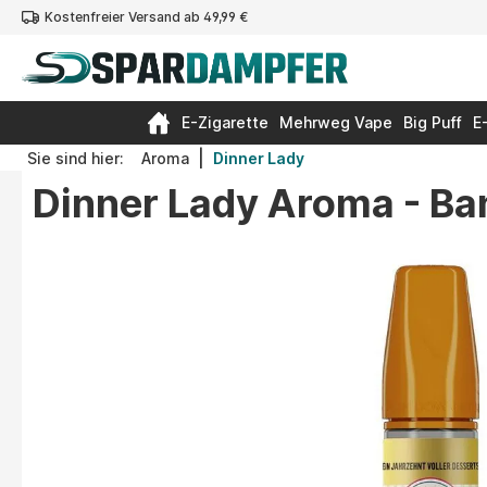
Kostenfreier Versand ab 49,99 €
springen
Zur Hauptnavigation springen
E-Zigarette
Mehrweg Vape
Big Puff
E
|
Sie sind hier:
Aroma
Dinner Lady
Dinner Lady Aroma - Ba
Bildergalerie überspringen