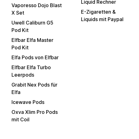
Liquid Rechner
Vaporesso Dojo Blast
E-Zigaretten &
X Set
Liquids mit Paypal
Uwell Caliburn G5
Pod Kit
Elfbar Elfa Master
Pod Kit
Elfa Pods von Elfbar
Elfbar Elfa Turbo
Leerpods
Grabit Nex Pods für
Elfa
Icewave Pods
Oxva Xlim Pro Pods
mit Coil