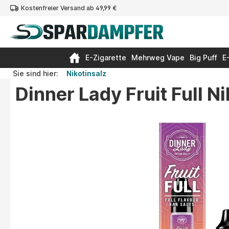
Kostenfreier Versand ab 49,99 €
springen
Zur Hauptnavigation springen
E-Zigarette
Mehrweg Vape
Big Puff
E
Sie sind hier:
Nikotinsalz
Dinner Lady Fruit Full N
Bildergalerie überspringen