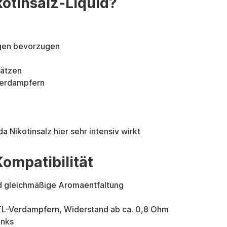
kotinsalz-Liquid?
ngen bevorzugen
hätzen
Verdampfern
Nikotinsalz hier sehr intensiv wirkt
ompatibilität
nd gleichmäßige Aromaentfaltung
TL-Verdampfern, Widerstand ab ca. 0,8 Ohm
anks