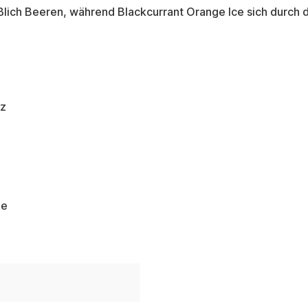
eßlich Beeren, während Blackcurrant Orange Ice sich durc
lz
le