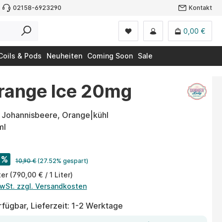
02158-6923290
Kontakt
0,00 €
Coils & Pods
Neuheiten
Coming Soon
Sale
 Orange Ice 20mg
 Johannisbeere, Orange|kühl
ml
%
10,90 €
(27.52% gespart)
ter
(790,00 € / 1 Liter)
MwSt. zzgl. Versandkosten
fügbar, Lieferzeit: 1-2 Werktage