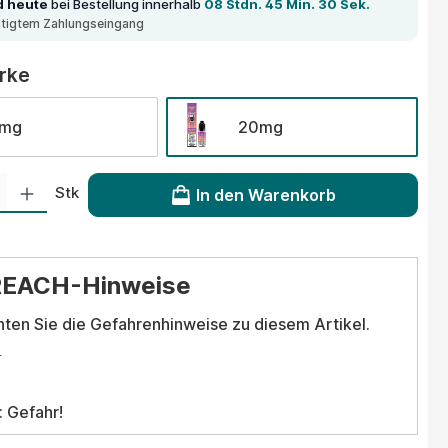
d heute
bei Bestellung innerhalb
08 Stdn. 45 Min. 30 Sek.
ätigtem Zahlungseingang
auswählen
ärke
0mg
20mg
 Gib den gewünschten Wert ein oder benutze die Schaltflächen um die Anzahl
Stk
In den Warenkorb
REACH-Hinweise
hten Sie die Gefahrenhinweise zu diesem Artikel.
.
: Gefahr!