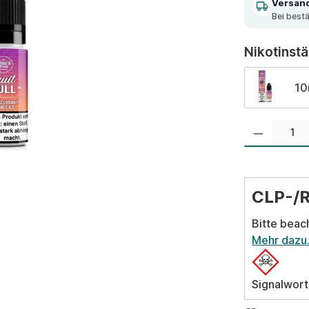
Versan
Bei best
Nikotinst
1
Produkt Anzahl:
CLP-/
Bitte beac
Mehr dazu
Signalwort