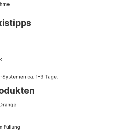
nahme
istipps
k
d-Systemen ca. 1–3 Tage.
rodukten
 Orange
n Füllung