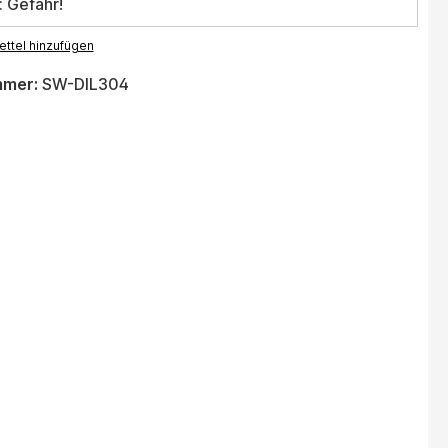
: Gefahr!
ttel hinzufügen
mmer:
SW-DIL304