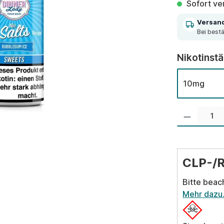
Sofort ver
Versan
Bei best
Nikotinst
10mg
Produkt Anzahl:
CLP-/
Bitte beac
Mehr dazu