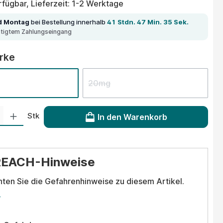
fügbar, Lieferzeit: 1-2 Werktage
d Montag
bei Bestellung innerhalb
41 Stdn. 47 Min. 35 Sek.
ätigtem Zahlungseingang
auswählen
ärke
20mg
 Gib den gewünschten Wert ein oder benutze die Schaltflächen um die Anzahl
Stk
In den Warenkorb
REACH-Hinweise
hten Sie die Gefahrenhinweise zu diesem Artikel.
.