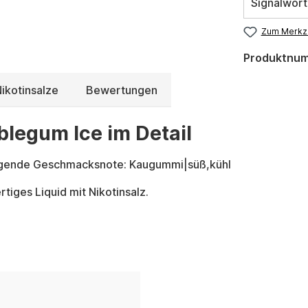
Signalwort
Zum Merkze
Produktnu
ikotinsalze
Bewertungen
blegum Ice im Detail
lgende Geschmacksnote: Kaugummi|süß,kühl
tiges Liquid mit Nikotinsalz.