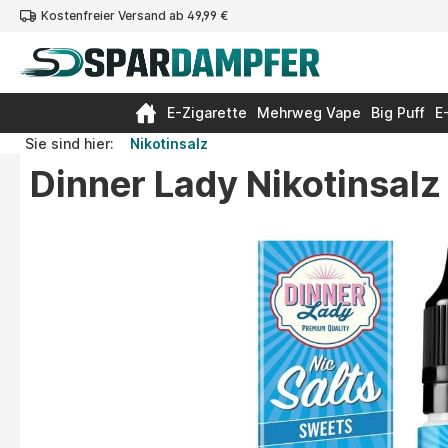
Kostenfreier Versand ab 49,99 €
springen
Zur Hauptnavigation springen
E-Zigarette
Mehrweg Vape
Big Puff
E
Sie sind hier:
Nikotinsalz
Dinner Lady Nikotinsalz
Bildergalerie überspringen