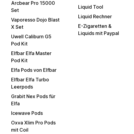
Arcbear Pro 15000
Liquid Tool
Set
Liquid Rechner
Vaporesso Dojo Blast
E-Zigaretten &
X Set
Liquids mit Paypal
Uwell Caliburn G5
Pod Kit
Elfbar Elfa Master
Pod Kit
Elfa Pods von Elfbar
Elfbar Elfa Turbo
Leerpods
Grabit Nex Pods für
Elfa
Icewave Pods
Oxva Xlim Pro Pods
mit Coil