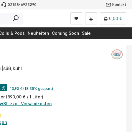
02158-6923290
Kontakt
0,00 €
Coils & Pods
Neuheiten
Coming Soon
Sale
|süß,kühl
%
10,90 €
(18.35% gespart)
ter
(890,00 € / 1 Liter)
MwSt. zzgl. Versandkosten
tliche Bewertung von 5 von 5 Sternen
gen