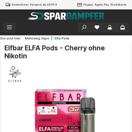
Kostenfreier Versand ab 49,99 €
Paypal, Apple Pay, Kreditkarte
alt springen
|
Sie sind hier:
Mehrweg Vape
Elfa Pods
Elfbar ELFA Pods - Cherry ohne
Nikotin
Bildergalerie überspringen