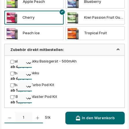
Apple Peach
Blueberry
Cherry
Kiwi Passion Fruit Guava
Peach Ice
Tropical Fruit
Zubehör direkt mitbestellen:
Grabit Nex Akku Basisgerät - 500mAh
ab 4,90 €
Elfbar ELFA Akku
ab 6,90 €
Elfbar ELFA Turbo Pod Kit
ab 10,99 €
Elf Bar ELFA Master Pod Kit
ab 10,99 €
Produkt Anzahl: Gib den gewünschten Wert ein oder benutze die Schaltflächen um die A
Stk
In den Warenkorb