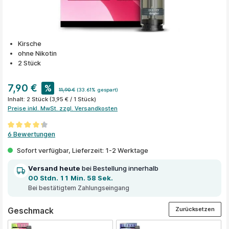
Kirsche
ohne Nikotin
2 Stück
7,90 €
%
11,90 €
(33.61% gespart)
Inhalt:
2 Stück
(3,95 € / 1 Stück)
Preise inkl. MwSt. zzgl. Versandkosten
Durchschnittliche Bewertung von 4.3 von 5 Sternen
6 Bewertungen
Sofort verfügbar, Lieferzeit: 1-2 Werktage
Versand heute
bei Bestellung innerhalb
00 Stdn. 11 Min. 58 Sek.
Bei bestätigtem Zahlungseingang
Zurücksetzen
auswählen
Geschmack