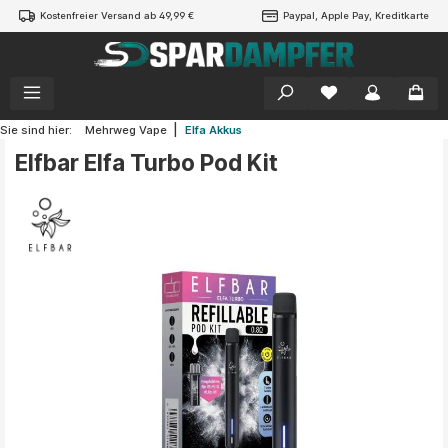
Kostenfreier Versand ab 49,99 €
Paypal, Apple Pay, Kreditkarte
alt springen
|
Sie sind hier:
Mehrweg Vape
Elfa Akkus
Elfbar Elfa Turbo Pod Kit
Bildergalerie überspringen