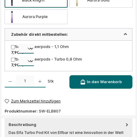
Black Knight
Aurora Gold
Aurora Purple
Zubehör direkt mitbestellen:
Elfbar ELFA Leerpods - 1,1 Ohm
7,90 €
Elfbar ELFA Leerpods - Turbo 0,8 Ohm
7,90 €
Produkt Anzahl: Gib den gewünschten Wert ein oder benutze die Schaltflächen um die A
Stk
In den Warenkorb
Zum Merkzettel hinzufügen
Produktnummer:
SW-ELB807
Beschreibung
Das Elfa Turbo Pod Kit von Elfbar ist eine Innovation in der Welt