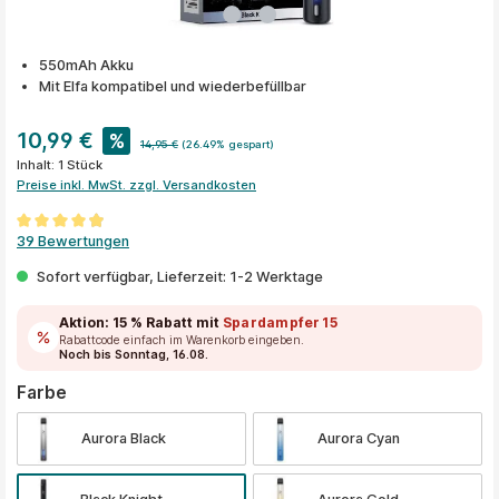
550mAh Akku
Mit Elfa kompatibel und wiederbefüllbar
10,99 €
%
14,95 €
(26.49% gespart)
Inhalt:
1 Stück
Preise inkl. MwSt. zzgl. Versandkosten
Durchschnittliche Bewertung von 4.9 von 5 Sternen
39 Bewertungen
Sofort verfügbar, Lieferzeit: 1-2 Werktage
Aktion:
15 % Rabatt
mit
Spardampfer15
Rabattcode einfach im Warenkorb eingeben.
Noch bis Sonntag, 16.08.
auswählen
Farbe
Aurora Black
Aurora Cyan