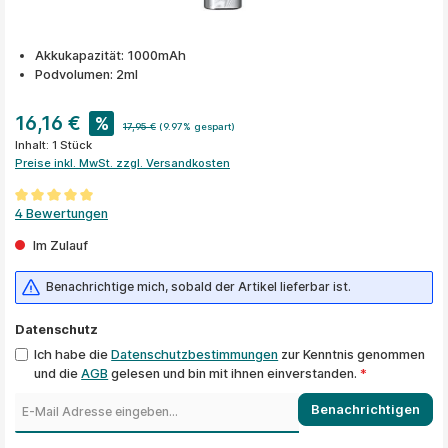
Akkukapazität: 1000mAh
Podvolumen: 2ml
16,16 €
%
17,95 €
(9.97% gespart)
Inhalt:
1 Stück
Preise inkl. MwSt. zzgl. Versandkosten
Durchschnittliche Bewertung von 5 von 5 Sternen
4 Bewertungen
Im Zulauf
Benachrichtige mich, sobald der Artikel lieferbar ist.
Datenschutz
Ich habe die
Datenschutzbestimmungen
zur Kenntnis genommen
und die
AGB
gelesen und bin mit ihnen einverstanden.
*
Benachrichtigen