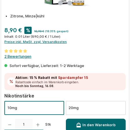
Zitrone, Minze|kühl
8,90 €
%
10,90 €
(18.35% gespart)
Inhalt:
0.01 Liter
(890,00 € / 1 Liter)
Preise inkl. MwSt. zzgl. Versandkosten
Durchschnittliche Bewertung von 5 von 5 Sternen
2 Bewertungen
Sofort verfügbar, Lieferzeit: 1-2 Werktage
Aktion:
15 % Rabatt
mit
Spardampfer15
Rabattcode einfach im Warenkorb eingeben.
Noch bis Sonntag, 16.08.
auswählen
Nikotinstärke
10mg
20mg
Produkt Anzahl: Gib den gewünschten Wert ein oder benutze die Schaltflächen um die A
Stk
In den Warenkorb