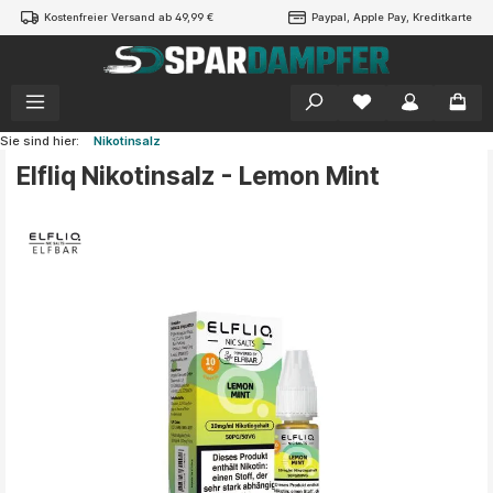
Kostenfreier Versand ab 49,99 €
Paypal, Apple Pay, Kreditkarte
alt springen
Sie sind hier:
Nikotinsalz
Elfliq Nikotinsalz - Lemon Mint
Bildergalerie überspringen