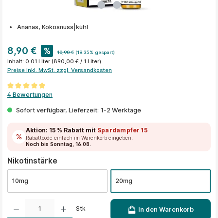
Ananas, Kokosnuss|kühl
8,90 €
%
10,90 €
(18.35% gespart)
Inhalt:
0.01 Liter
(890,00 € / 1 Liter)
Preise inkl. MwSt. zzgl. Versandkosten
Durchschnittliche Bewertung von 5 von 5 Sternen
4 Bewertungen
Sofort verfügbar, Lieferzeit: 1-2 Werktage
Aktion:
15 % Rabatt
mit
Spardampfer15
Rabattcode einfach im Warenkorb eingeben.
Noch bis Sonntag, 16.08.
auswählen
Nikotinstärke
10mg
20mg
Produkt Anzahl: Gib den gewünschten Wert ein oder benutze die Schaltflächen um die A
Stk
In den Warenkorb