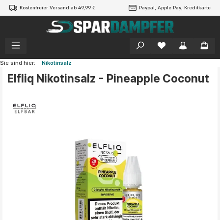
Kostenfreier Versand ab 49,99 €
Paypal, Apple Pay, Kreditkarte
alt springen
Sie sind hier:
Nikotinsalz
Elfliq Nikotinsalz - Pineapple Coconut
Bildergalerie überspringen