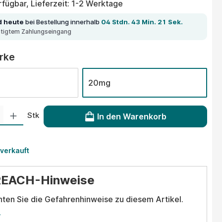
fügbar, Lieferzeit: 1-2 Werktage
d heute
bei Bestellung innerhalb
04 Stdn. 43 Min. 21 Sek.
ätigtem Zahlungseingang
auswählen
ärke
20mg
 Gib den gewünschten Wert ein oder benutze die Schaltflächen um die Anzahl
Stk
In den Warenkorb
 verkauft
REACH-Hinweise
hten Sie die Gefahrenhinweise zu diesem Artikel.
.