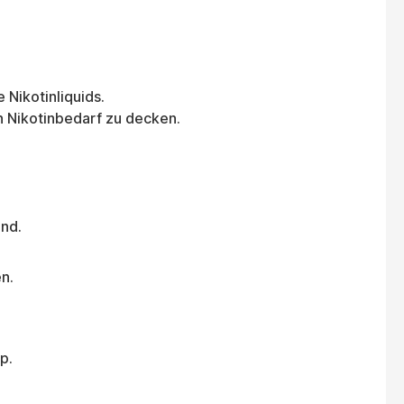
 Nikotinliquids.
n Nikotinbedarf zu decken.
ind.
n.
p.