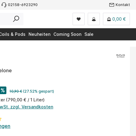
02158-6923290
Kontakt
0,00 €
Coils & Pods
Neuheiten
Coming Soon
Sale
elone
%
10,90 €
(27.52% gespart)
ter
(790,00 € / 1 Liter)
MwSt. zzgl. Versandkosten
tliche Bewertung von 4.8 von 5 Sternen
ngen