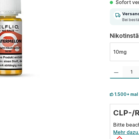
Sofort ver
Versan
Bei best
Nikotinst
10mg
Produkt Anzahl:
1.500+ mal
CLP-/
Bitte beac
Mehr dazu