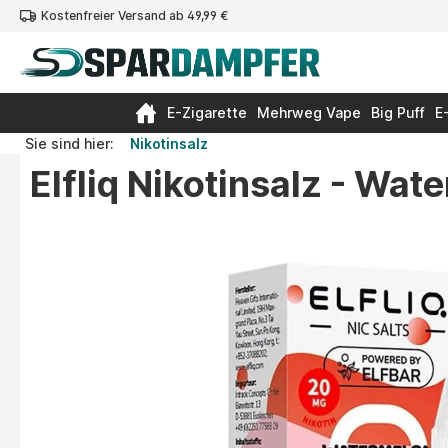
Kostenfreier Versand ab 49,99 €
springen
Zur Hauptnavigation springen
E-Zigarette
Mehrweg Vape
Big Puff
E
Sie sind hier:
Nikotinsalz
Elfliq Nikotinsalz - Wat
Bildergalerie überspringen