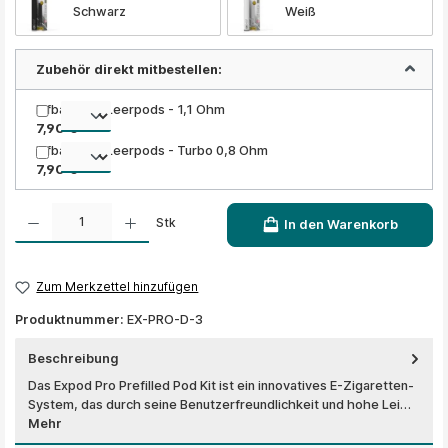
Schwarz
Weiß
Zubehör direkt mitbestellen:
Elfbar ELFA Leerpods - 1,1 Ohm
7,90 €
Elfbar ELFA Leerpods - Turbo 0,8 Ohm
7,90 €
Produkt Anzahl: Gib den gewünschten Wert ein oder benutze die Schaltflächen um die A
Stk
In den Warenkorb
Zum Merkzettel hinzufügen
Produktnummer:
EX-PRO-D-3
Beschreibung
Das Expod Pro Prefilled Pod Kit ist ein innovatives E-Zigaretten-
System, das durch seine Benutzerfreundlichkeit und hohe Lei…
Mehr