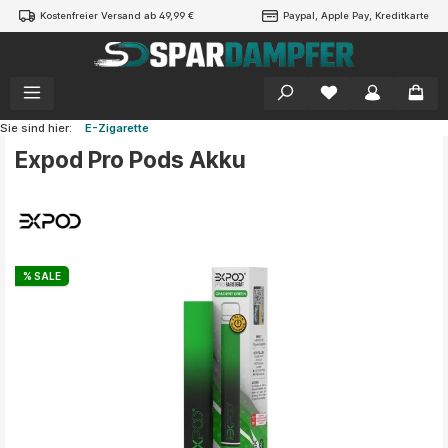
Kostenfreier Versand ab 49,99 €
Paypal, Apple Pay, Kreditkarte
alt springen
Sie sind hier:
E-Zigarette
Expod Pro Pods Akku
Bildergalerie überspringen
% SALE