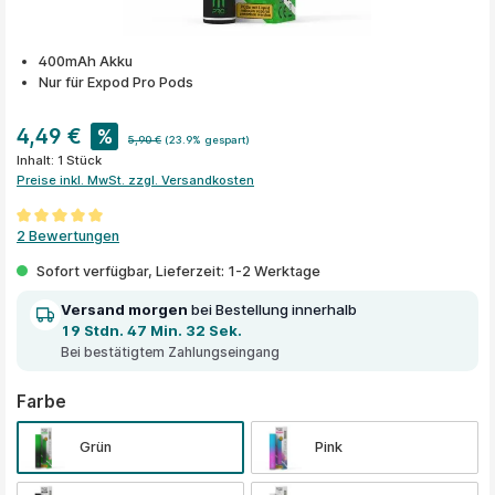
400mAh Akku
Nur für Expod Pro Pods
4,49 €
%
5,90 €
(23.9% gespart)
Inhalt:
1 Stück
Preise inkl. MwSt. zzgl. Versandkosten
Durchschnittliche Bewertung von 5 von 5 Sternen
2 Bewertungen
Sofort verfügbar, Lieferzeit: 1-2 Werktage
Versand morgen
bei Bestellung innerhalb
19 Stdn. 47 Min. 32 Sek.
Bei bestätigtem Zahlungseingang
auswählen
Farbe
Grün
Pink