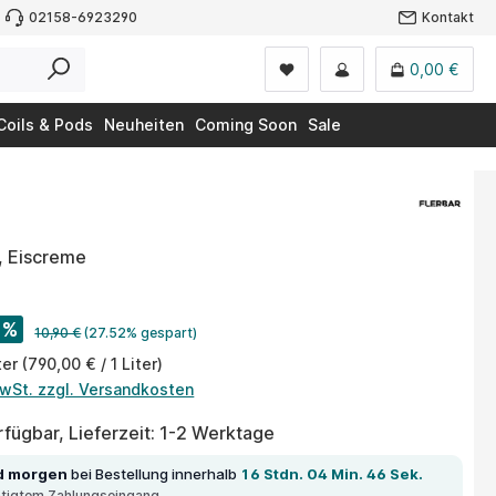
02158-6923290
Kontakt
0,00 €
Coils & Pods
Neuheiten
Coming Soon
Sale
, Eiscreme
%
10,90 €
(27.52% gespart)
ter
(790,00 € / 1 Liter)
MwSt. zzgl. Versandkosten
fügbar, Lieferzeit: 1-2 Werktage
d morgen
bei Bestellung innerhalb
16 Stdn. 04 Min. 46 Sek.
ätigtem Zahlungseingang