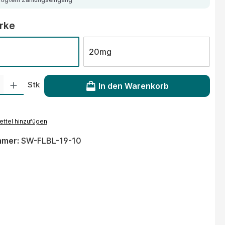
auswählen
ärke
20mg
 Gib den gewünschten Wert ein oder benutze die Schaltflächen um die Anzahl
Stk
In den Warenkorb
ttel hinzufügen
mmer:
SW-FLBL-19-10