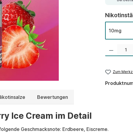
Nikotinst
10mg
Produkt Anzahl:
Zum Merkze
Produktnu
ikotinsalze
Bewertungen
rry Ice Cream im Detail
 folgende Geschmacksnote: Erdbeere, Eiscreme.