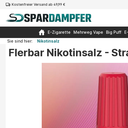
Kostenfreier Versand ab 49,99 €
springen
Zur Hauptnavigation springen
E-Zigarette
Mehrweg Vape
Big Puff
E
Sie sind hier:
Nikotinsalz
Flerbar Nikotinsalz - S
Bildergalerie überspringen