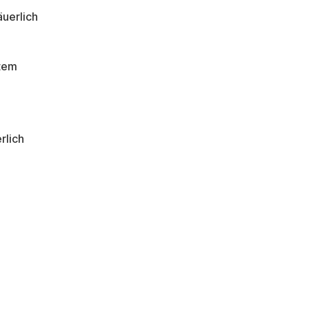
äuerlich
n
stem
rlich