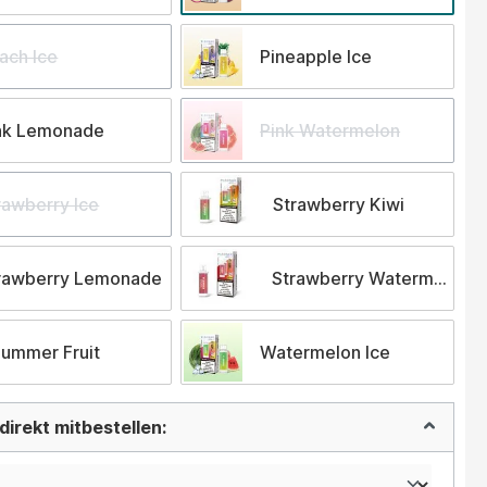
ach lce
Pineapple Ice
nk Lemonade
Pink Watermelon
rawberry Ice
Strawberry Kiwi
rawberry Lemonade
Strawberry Watermelon
ummer Fruit
Watermelon Ice
irekt mitbestellen: