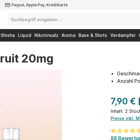
Paypal, Apple Pay, Kreditkarte
-Shisha
Liquid
Nikotinsalz
Aroma
Base & Shots
Verdampfer
Fruit 20mg
Geschmack
Anzahl Po
7,90 €
Inhalt:
2 Stü
Preise inkl. 
Durchschnit
88 Bewertu