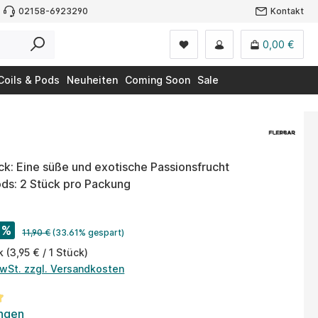
02158-6923290
Kontakt
0,00 €
Coils & Pods
Neuheiten
Coming Soon
Sale
: Eine süße und exotische Passionsfrucht
ds: 2 Stück pro Packung
%
11,90 €
(33.61% gespart)
ck
(3,95 € / 1 Stück)
MwSt. zzgl. Versandkosten
tliche Bewertung von 4.9 von 5 Sternen
ngen