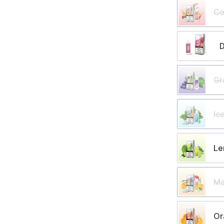
Co
D
Gr
Ic
L
Ma
Or