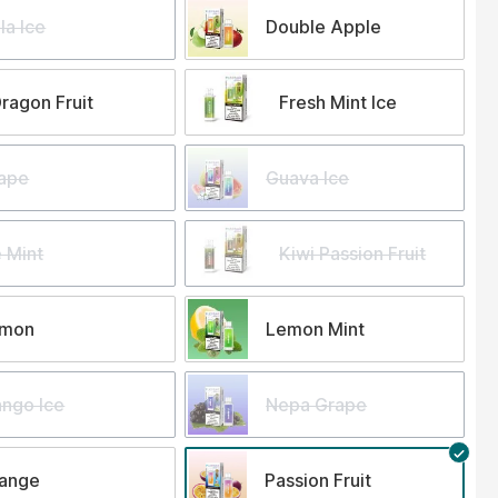
la Ice
Double Apple
ragon Fruit
Fresh Mint Ice
ape
Guava Ice
e Mint
Kiwi Passion Fruit
emon
Lemon Mint
ngo Ice
Nepa Grape
ange
Passion Fruit