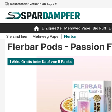
Kostenfreier Versand ab 49,99 €
springen
Zur Hauptnavigation springen
E-Zigarette
Mehrweg Vape
Big Puff
E
|
Sie sind hier:
Mehrweg Vape
Flerbar
Flerbar Pods - Passion 
Bildergalerie überspringen
1 Akku Gratis beim Kauf von 5 Packs