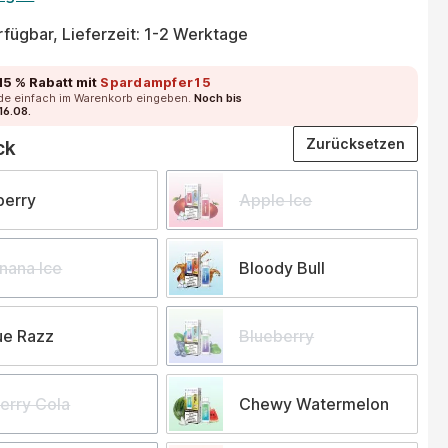
fügbar, Lieferzeit: 1-2 Werktage
15 % Rabatt
mit
Spardampfer15
de einfach im Warenkorb eingeben.
Noch bis
16.08.
auswählen
Zurücksetzen
ck
berry
Apple Ice
nana Ice
Bloody Bull
ue Razz
Blueberry
erry Cola
Chewy Watermelon