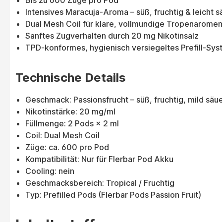
Bis zu 600 Züge pro Pod
Intensives Maracuja-Aroma – süß, fruchtig & leicht s
Dual Mesh Coil für klare, vollmundige Tropenarome
Sanftes Zugverhalten durch 20 mg Nikotinsalz
TPD-konformes, hygienisch versiegeltes Prefill-Sy
Technische Details
Geschmack: Passionsfrucht – süß, fruchtig, mild säue
Nikotinstärke: 20 mg/ml
Füllmenge: 2 Pods × 2 ml
Coil: Dual Mesh Coil
Züge: ca. 600 pro Pod
Kompatibilität: Nur für Flerbar Pod Akku
Cooling: nein
Geschmacksbereich: Tropical / Fruchtig
Typ: Prefilled Pods (Flerbar Pods Passion Fruit)