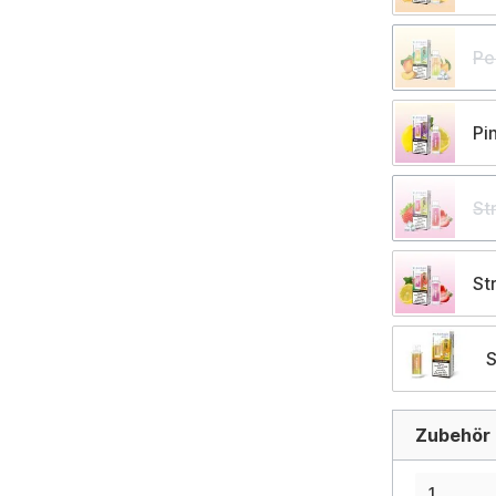
Pe
Pi
St
St
S
Zubehör d