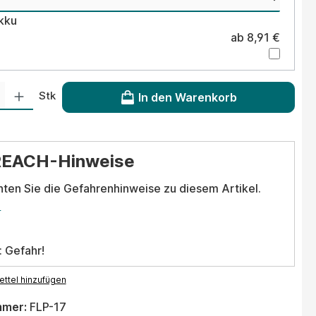
Akku
ab 8,91 €
 Gib den gewünschten Wert ein oder benutze die Schaltflächen um die Anzahl
Stk
In den Warenkorb
REACH-Hinweise
hten Sie die Gefahrenhinweise zu diesem Artikel.
.
: Gefahr!
ttel hinzufügen
mmer:
FLP-17