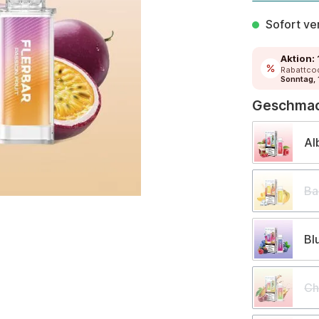
Sofort ver
Aktion:
Rabattco
Sonntag, 
Geschma
Al
Ba
Bl
Ch