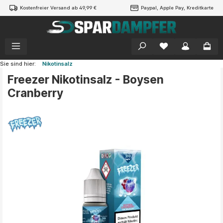
Kostenfreier Versand ab 49,99 €
Paypal, Apple Pay, Kreditkarte
alt springen
Sie sind hier:
Nikotinsalz
Freezer Nikotinsalz - Boysen
Cranberry
Bildergalerie überspringen