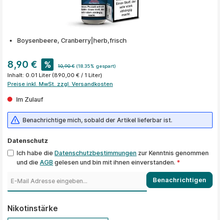
Boysenbeere, Cranberry|herb,frisch
8,90 €
%
10,90 €
(18.35% gespart)
Inhalt:
0.01 Liter
(890,00 € / 1 Liter)
Preise inkl. MwSt. zzgl. Versandkosten
Im Zulauf
Benachrichtige mich, sobald der Artikel lieferbar ist.
Datenschutz
Ich habe die
Datenschutzbestimmungen
zur Kenntnis genommen
und die
AGB
gelesen und bin mit ihnen einverstanden.
*
Benachrichtigen
auswählen
Nikotinstärke