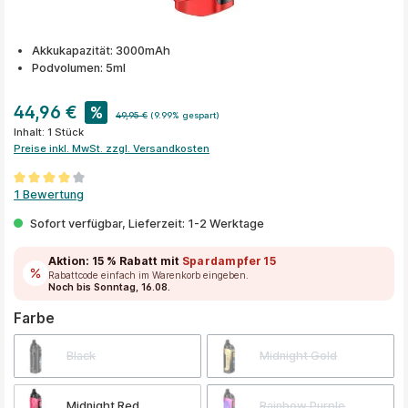
Akkukapazität: 3000mAh
Podvolumen: 5ml
44,96 €
%
49,95 €
(9.99% gespart)
Inhalt:
1 Stück
Preise inkl. MwSt. zzgl. Versandkosten
Durchschnittliche Bewertung von 4 von 5 Sternen
1 Bewertung
Sofort verfügbar, Lieferzeit: 1-2 Werktage
Aktion:
15 % Rabatt
mit
Spardampfer15
Rabattcode einfach im Warenkorb eingeben.
Noch bis Sonntag, 16.08.
auswählen
Farbe
Black
Midnight Gold
Midnight Red
Rainbow Purple