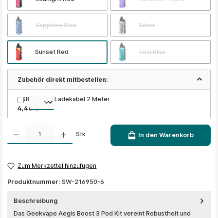
Sapphire Blue
Silver
Sunset Red
Teal Blue
Zubehör direkt mitbestellen:
USB 2.0 Typ Ladekabel 2 Meter
4,46 €
Produkt Anzahl: Gib den gewünschten Wert ein oder benutze die Schaltflächen um die A
Stk
In den Warenkorb
Zum Merkzettel hinzufügen
Produktnummer:
SW-216950-6
Beschreibung
Das Geekvape Aegis Boost 3 Pod Kit vereint Robustheit und