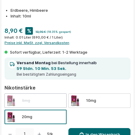
Erdbeere, Himbeere
Inhalt: 10ml
8,90 €
%
10,90 €
(18.35% gespart)
Inhalt:
0.01 Liter
(890,00 € / 1 Liter)
Preise inkl. MwSt. zzgl. Versandkosten
Sofort verfügbar, Lieferzeit: 1-2 Werktage
Versand Montag
bei Bestellung innerhalb
59 Stdn. 10 Min. 53 Sek.
Bei bestätigtem Zahlungseingang
auswählen
Nikotinstärke
5mg
10mg
20mg
Produkt Anzahl: Gib den gewünschten Wert ein oder benutze die Schaltflächen um die A
Stk
In den Warenkorb