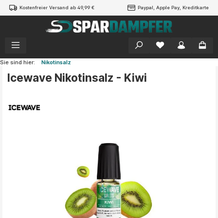
Kostenfreier Versand ab 49,99 €
Paypal, Apple Pay, Kreditkarte
alt springen
Sie sind hier:
Nikotinsalz
Icewave Nikotinsalz - Kiwi
Bildergalerie überspringen