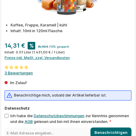
Kaffee, Frappe, Karamell | kühl
Inhalt: 10ml in 120ml Flasche
14,31 €
%
15,90 €
(10% gespart)
Inhalt:
0.01 Liter
(1.431,00 € / 1 Liter)
Preise inkl. MwSt. zzgl. Versandkosten
Durchschnittliche Bewertung von 5 von 5 Sternen
3 Bewertungen
Im Zulauf
Benachrichtige mich, sobald der Artikel lieferbar ist.
Datenschutz
Ich habe die
Datenschutzbestimmungen
zur Kenntnis genommen
und die
AGB
gelesen und bin mit ihnen einverstanden.
*
Benachrichtigen