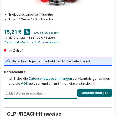
Erdbeere, Limette | fruchtig
Inhalt: 10ml in 120ml Flasche
15,21 €
%
16,90 €
(10% gespart)
Inhalt:
0.01 Liter
(1.521,00 € / 1 Liter)
Preise inkl. MwSt. zzgl. Versandkosten
Im Zulauf
Benachrichtige mich, sobald der Artikel lieferbar ist.
Datenschutz
Ich habe die
Datenschutzbestimmungen
zur Kenntnis genommen
und die
AGB
gelesen und bin mit ihnen einverstanden.
*
Benachrichtigen
CLP-/REACH-Hinweise