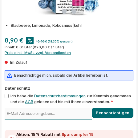
Blaubeere, Limonade, Kokosnuss|kühl
8,90 €
%
10,90 €
(18.35% gespart)
Inhalt:
0.01 Liter
(890,00 € / 1 Liter)
Preise inkl. MwSt. zzgl. Versandkosten
Im Zulauf
Benachrichtige mich, sobald der Artikel lieferbar ist.
Datenschutz
Ich habe die
Datenschutzbestimmungen
zur Kenntnis genommen
und die
AGB
gelesen und bin mit ihnen einverstanden.
*
Benachrichtigen
Aktion:
15 % Rabatt
mit
Spardampfer15