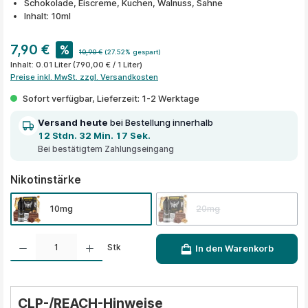
Schokolade, Eiscreme, Kuchen, Walnuss, Sahne
Inhalt: 10ml
7,90 €
%
10,90 €
(27.52% gespart)
Inhalt:
0.01 Liter
(790,00 € / 1 Liter)
Preise inkl. MwSt. zzgl. Versandkosten
Sofort verfügbar, Lieferzeit: 1-2 Werktage
Versand heute
bei Bestellung innerhalb
12 Stdn. 32 Min. 17 Sek.
Bei bestätigtem Zahlungseingang
auswählen
Nikotinstärke
10mg
20mg
Produkt Anzahl: Gib den gewünschten Wert ein oder benutze die Schaltflächen um die A
Stk
In den Warenkorb
CLP-/REACH-Hinweise