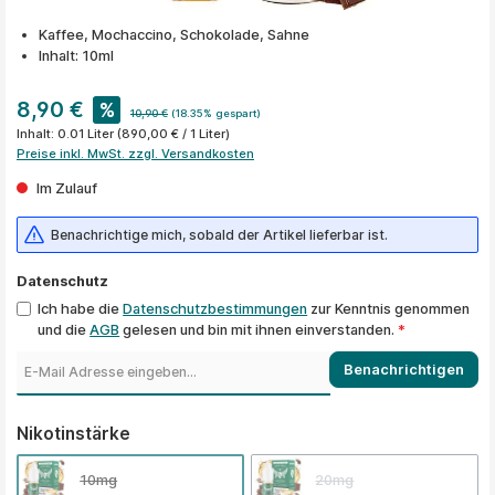
Kaffee, Mochaccino, Schokolade, Sahne
Inhalt: 10ml
8,90 €
%
10,90 €
(18.35% gespart)
Inhalt:
0.01 Liter
(890,00 € / 1 Liter)
Preise inkl. MwSt. zzgl. Versandkosten
Im Zulauf
Benachrichtige mich, sobald der Artikel lieferbar ist.
Datenschutz
Ich habe die
Datenschutzbestimmungen
zur Kenntnis genommen
und die
AGB
gelesen und bin mit ihnen einverstanden.
*
Benachrichtigen
auswählen
Nikotinstärke
10mg
20mg