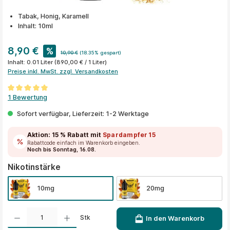
Tabak, Honig, Karamell
Inhalt: 10ml
8,90 €
%
10,90 €
(18.35% gespart)
Inhalt:
0.01 Liter
(890,00 € / 1 Liter)
Preise inkl. MwSt. zzgl. Versandkosten
Durchschnittliche Bewertung von 5 von 5 Sternen
1 Bewertung
Sofort verfügbar, Lieferzeit: 1-2 Werktage
Aktion:
15 % Rabatt
mit
Spardampfer15
Rabattcode einfach im Warenkorb eingeben.
Noch bis Sonntag, 16.08.
auswählen
Nikotinstärke
10mg
20mg
Produkt Anzahl: Gib den gewünschten Wert ein oder benutze die Schaltflächen um die A
Stk
In den Warenkorb