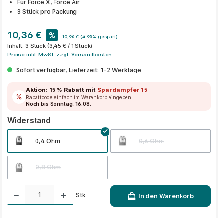
Für Force X, Force Air
3 Stück pro Packung
10,36 €
%
10,90 €
(4.95% gespart)
Inhalt:
3 Stück
(3,45 € / 1 Stück)
Preise inkl. MwSt. zzgl. Versandkosten
Sofort verfügbar, Lieferzeit: 1-2 Werktage
Aktion:
15 % Rabatt
mit
Spardampfer15
Rabattcode einfach im Warenkorb eingeben.
Noch bis Sonntag, 16.08.
auswählen
Widerstand
0,4 Ohm
0,6 Ohm
0,8 Ohm
Produkt Anzahl: Gib den gewünschten Wert ein oder benutze die Schaltflächen um die A
Stk
In den Warenkorb