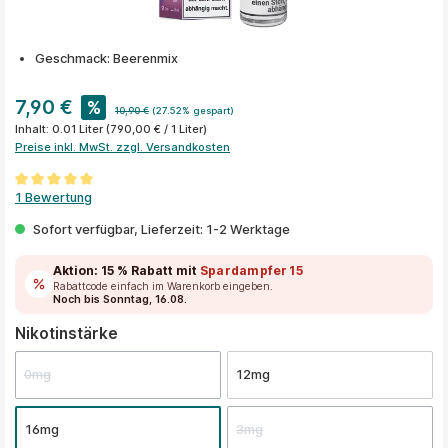
Geschmack: Beerenmix
7,90 €
%
10,90 €
(27.52% gespart)
Inhalt:
0.01 Liter
(790,00 € / 1 Liter)
Preise inkl. MwSt. zzgl. Versandkosten
Durchschnittliche Bewertung von 5 von 5 Sternen
1 Bewertung
Sofort verfügbar, Lieferzeit: 1-2 Werktage
Aktion:
15 % Rabatt
mit
Spardampfer15
Rabattcode einfach im Warenkorb eingeben.
Noch bis Sonntag, 16.08.
auswählen
Nikotinstärke
0mg
12mg
16mg
3mg