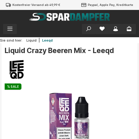
Kostenfreier Versand ab 49,99 €
Paypal, Apple Pay, Kreditkarte
alt springen
|
Sie sind hier:
Liquid
Leeqd
Liquid Crazy Beeren Mix - Leeqd
Bildergalerie überspringen
% SALE