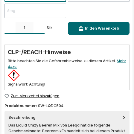
6mg
Produkt Anzahl: Gib den gewünschten Wert ein oder benutze die Schaltflächen um die A
Stk
In den Warenkorb
CLP-/REACH-Hinweise
Bitte beachten Sie die Gefahrenhinweise zu diesem Artikel.
Mehr
dazu.
Signalwort: Achtung!
Zum Merkzettel hinzufügen
Produktnummer:
SW-LQDC504
Beschreibung
Das Liquid Crazy Beeren Mix von Leeqd hat die folgende
Geschmacksnote: BeerenmixEs handelt sich bei diesem Produkt