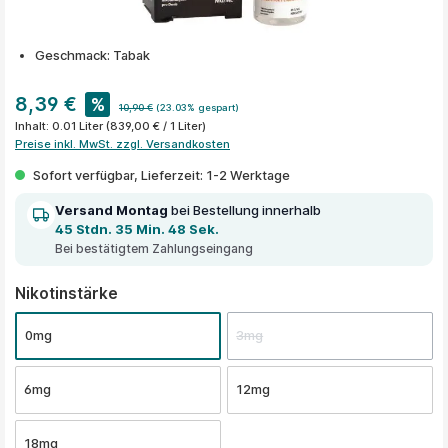
Geschmack: Tabak
8,39 €
%
10,90 €
(23.03% gespart)
Inhalt:
0.01 Liter
(839,00 € / 1 Liter)
Preise inkl. MwSt. zzgl. Versandkosten
Sofort verfügbar, Lieferzeit: 1-2 Werktage
Versand Montag
bei Bestellung innerhalb
45 Stdn. 35 Min. 48 Sek.
Bei bestätigtem Zahlungseingang
auswählen
Nikotinstärke
0mg
3mg
6mg
12mg
18mg