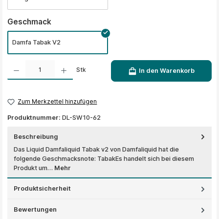
auswählen
Geschmack
Damfa Tabak V2
Produkt Anzahl: Gib den gewünschten Wert ein oder benutze die Schaltflächen um die A
Stk
In den Warenkorb
Zum Merkzettel hinzufügen
Produktnummer:
DL-SW10-62
Beschreibung
Das Liquid Damfaliquid Tabak v2 von Damfaliquid hat die
folgende Geschmacksnote: TabakEs handelt sich bei diesem
Produkt um…
Mehr
Produktsicherheit
Bewertungen