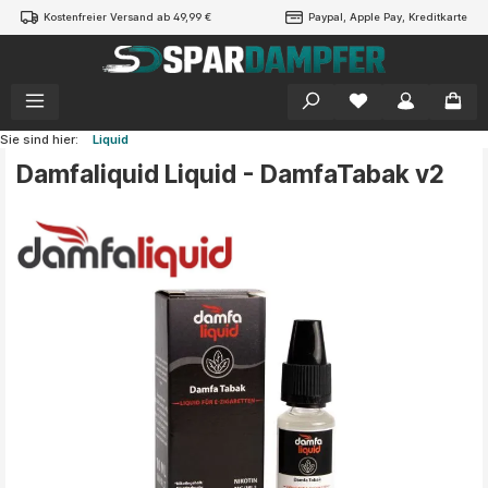
Kostenfreier Versand ab 49,99 €
Paypal, Apple Pay, Kreditkarte
alt springen
Sie sind hier:
Liquid
Damfaliquid Liquid - DamfaTabak v2
Bildergalerie überspringen