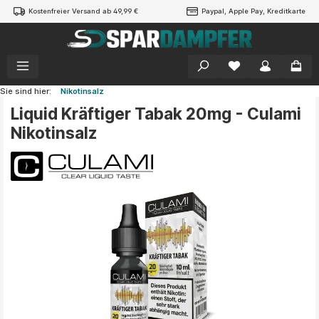
Kostenfreier Versand ab 49,99 €
Paypal, Apple Pay, Kreditkarte
alt springen
Sie sind hier:
Nikotinsalz
Liquid Kräftiger Tabak 20mg - Culami
Nikotinsalz
Bildergalerie überspringen