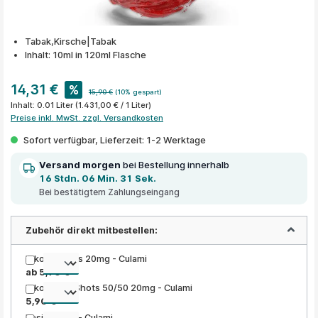
Tabak,Kirsche|Tabak
Inhalt: 10ml in 120ml Flasche
14,31 €
%
15,90 €
(10% gespart)
Inhalt:
0.01 Liter
(1.431,00 € / 1 Liter)
Preise inkl. MwSt. zzgl. Versandkosten
Sofort verfügbar, Lieferzeit: 1-2 Werktage
Versand morgen
bei Bestellung innerhalb
16 Stdn. 06 Min. 31 Sek.
Bei bestätigtem Zahlungseingang
Zubehör direkt mitbestellen:
Nikotin Shots 20mg - Culami
ab 5,90 €
Nikotinsalz Shots 50/50 20mg - Culami
5,90 €
Basis Liquid - Culami