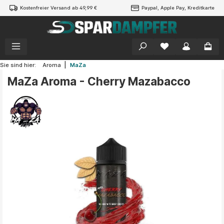
Kostenfreier Versand ab 49,99 €
Paypal, Apple Pay, Kreditkarte
alt springen
|
Sie sind hier:
Aroma
MaZa
MaZa Aroma - Cherry Mazabacco
Bildergalerie überspringen