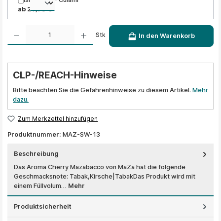
ab 29,95 €
Produkt Anzahl: Gib den gewünschten Wert ein oder benutze die Schaltflächen um die A
Stk
In den Warenkorb
CLP-/REACH-Hinweise
Bitte beachten Sie die Gefahrenhinweise zu diesem Artikel.
Mehr
dazu.
Zum Merkzettel hinzufügen
Produktnummer:
MAZ-SW-13
Beschreibung
Das Aroma Cherry Mazabacco von MaZa hat die folgende
Geschmacksnote: Tabak,Kirsche|TabakDas Produkt wird mit
einem Füllvolum…
Mehr
Produktsicherheit