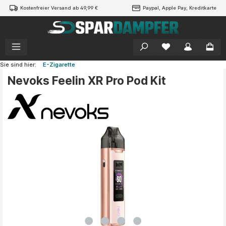
Kostenfreier Versand ab 49,99 €
Paypal, Apple Pay, Kreditkarte
alt springen
Sie sind hier:
E-Zigarette
Nevoks Feelin XR Pro Pod Kit
Bildergalerie überspringen