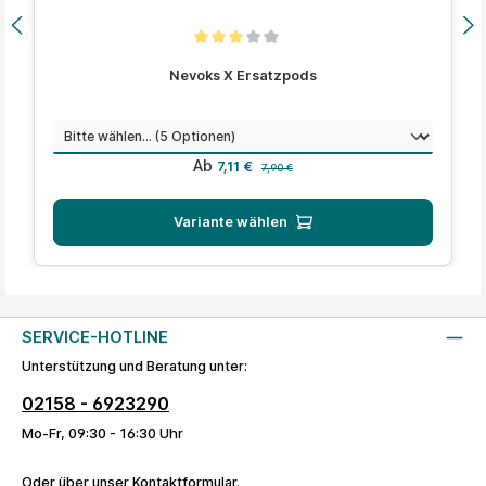
Durchschnittliche Bewertung von 3 von 5 Sternen
Nevoks X Ersatzpods
auswählen
Widerstand
Verkaufspreis:
Regulärer Preis:
Ab
7,11 €
7,90 €
Variante wählen
SERVICE-HOTLINE
Unterstützung und Beratung unter:
02158 - 6923290
Mo-Fr, 09:30 - 16:30 Uhr
Oder über unser
Kontaktformular
.