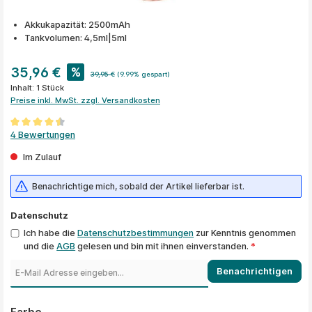
Akkukapazität: 2500mAh
Tankvolumen: 4,5ml|5ml
35,96 €
%
39,95 €
(9.99% gespart)
Inhalt:
1 Stück
Preise inkl. MwSt. zzgl. Versandkosten
Durchschnittliche Bewertung von 4.5 von 5 Sternen
4 Bewertungen
Im Zulauf
Benachrichtige mich, sobald der Artikel lieferbar ist.
Datenschutz
Ich habe die
Datenschutzbestimmungen
zur Kenntnis genommen
und die
AGB
gelesen und bin mit ihnen einverstanden.
*
Benachrichtigen
auswählen