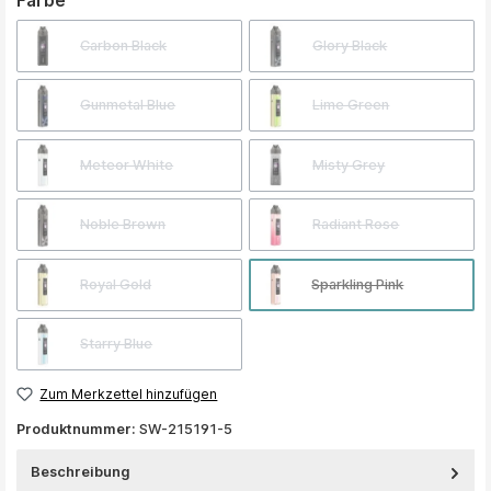
Farbe
Carbon Black
Glory Black
Gunmetal Blue
Lime Green
Meteor White
Misty Grey
Noble Brown
Radiant Rose
Royal Gold
Sparkling Pink
Starry Blue
Zum Merkzettel hinzufügen
Produktnummer:
SW-215191-5
Beschreibung