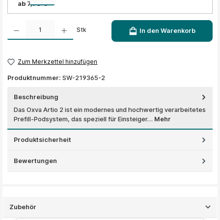
ab 7,90 €
Produkt Anzahl: Gib den gewünschten Wert ein oder benutze die Schaltflächen um die A
Stk
In den Warenkorb
Zum Merkzettel hinzufügen
Produktnummer:
SW-219365-2
Beschreibung
Das Oxva Artio 2 ist ein modernes und hochwertig verarbeitetes
Prefill-Podsystem, das speziell für Einsteiger…
Mehr
Produktsicherheit
Bewertungen
Zubehör