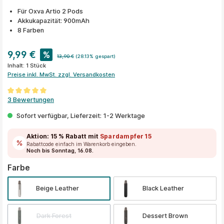
Für Oxva Artio 2 Pods
Akkukapazität: 900mAh
8 Farben
9,99 €
%
13,90 €
(28.13% gespart)
Inhalt:
1 Stück
Preise inkl. MwSt. zzgl. Versandkosten
Durchschnittliche Bewertung von 5 von 5 Sternen
3 Bewertungen
Sofort verfügbar, Lieferzeit: 1-2 Werktage
Aktion:
15 % Rabatt
mit
Spardampfer15
Rabattcode einfach im Warenkorb eingeben.
Noch bis Sonntag, 16.08.
auswählen
Farbe
Beige Leather
Black Leather
Dark Forest
Dessert Brown