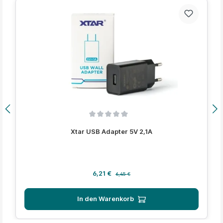
Produktgalerie überspringen
Durchschnittliche Bewertung von 0 von 5 Sternen
Xtar USB Adapter 5V 2,1A
Verkaufspreis:
Regulärer Preis:
6,21 €
6,45 €
In den Warenkorb