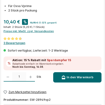
Für Oxva Vprime
2 Stück pro Packung
10,40 €
%
10,95 €
(5.02% gespart)
Inhalt:
2 Stück
(5,20 € / 1 Stück)
Preise inkl. MwSt. zzgl. Versandkosten
Durchschnittliche Bewertung von 4.6 von 5 Sternen
3 Bewertungen
Sofort verfügbar, Lieferzeit: 1-2 Werktage
Aktion:
15 % Rabatt
mit
Spardampfer15
Rabattcode einfach im Warenkorb eingeben.
Noch bis Sonntag, 16.08.
Produkt Anzahl: Gib den gewünschten Wert ein oder benutze die Schaltflächen um die A
Stk
In den Warenkorb
Zum Merkzettel hinzufügen
Produktnummer:
SW-28949vp2