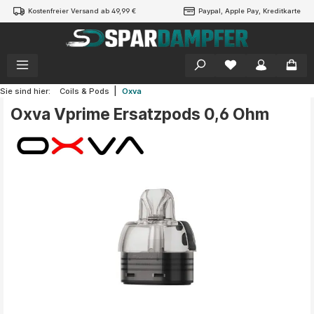
Kostenfreier Versand ab 49,99 €
Paypal, Apple Pay, Kreditkarte
alt springen
|
Sie sind hier:
Coils & Pods
Oxva
Oxva Vprime Ersatzpods 0,6 Ohm
Bildergalerie überspringen