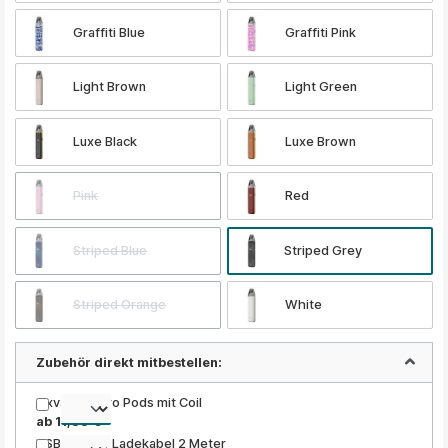
Graffiti Blue
Graffiti Pink
Light Brown
Light Green
Luxe Black
Luxe Brown
Pink
Red
Striped Blue
Striped Grey
Striped Orange
White
Zubehör direkt mitbestellen:
Oxva Xlim Pro Pods mit Coil
ab 11,35 €
USB 2.0 Typ Ladekabel 2 Meter