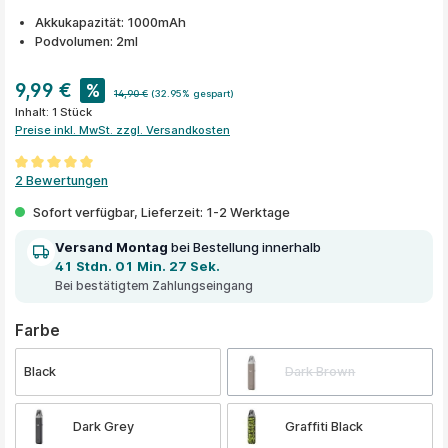
Akkukapazität: 1000mAh
Podvolumen: 2ml
9,99 €
%
14,90 €
(32.95% gespart)
Inhalt:
1 Stück
Preise inkl. MwSt. zzgl. Versandkosten
Durchschnittliche Bewertung von 5 von 5 Sternen
2 Bewertungen
Sofort verfügbar, Lieferzeit: 1-2 Werktage
Versand Montag
bei Bestellung innerhalb
41 Stdn. 01 Min. 27 Sek.
Bei bestätigtem Zahlungseingang
auswählen
Farbe
Black
Dark Brown
Dark Grey
Graffiti Black