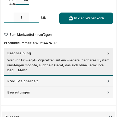
4,46 €
Produkt Anzahl: Gib den gewünschten Wert ein oder benutze die Schaltflächen um die A
Stk
In den Warenkorb
Zum Merkzettel hinzufügen
Produktnummer:
SW-214474-15
Beschreibung
Wer von Einweg-E-Zigaretten auf ein wiederaufladbares System
umsteigen möchte, sucht ein Gerät, das sich ohne Lernkurve
bedi…
Mehr
Produktsicherheit
Bewertungen
Zubehör