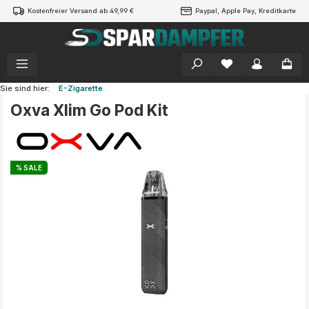
Kostenfreier Versand ab 49,99 €
Paypal, Apple Pay, Kreditkarte
alt springen
Sie sind hier:
E-Zigarette
Oxva Xlim Go Pod Kit
Bildergalerie überspringen
% SALE