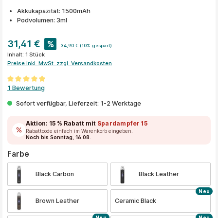
Akkukapazität: 1500mAh
Podvolumen: 3ml
31,41 €
%
34,90 €
(10% gespart)
Inhalt:
1 Stück
Preise inkl. MwSt. zzgl. Versandkosten
Durchschnittliche Bewertung von 5 von 5 Sternen
1 Bewertung
Sofort verfügbar, Lieferzeit: 1-2 Werktage
Aktion:
15 % Rabatt
mit
Spardampfer15
Rabattcode einfach im Warenkorb eingeben.
Noch bis Sonntag, 16.08.
auswählen
Farbe
Black Carbon
Black Leather
Neu
Brown Leather
Ceramic Black
Neu
Neu