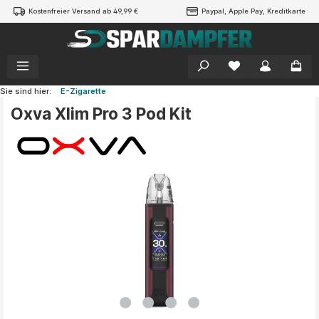
Kostenfreier Versand ab 49,99 €
Paypal, Apple Pay, Kreditkarte
alt springen
Sie sind hier:
E-Zigarette
Oxva Xlim Pro 3 Pod Kit
Bildergalerie überspringen