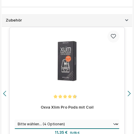
Zubehör
Produktgalerie überspringen
Durchschnittliche Bewertung von 4.7 von 5 Sternen
Oxva Xlim Pro Pods mit Coil
auswählen
Widerstand
Verkaufspreis:
Regulärer Preis:
11,35 €
11,95 €