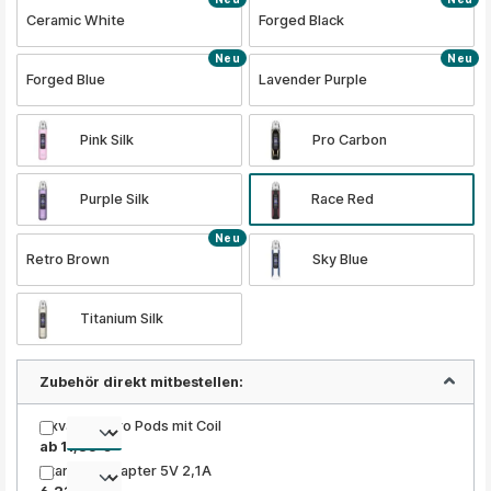
Ceramic White
Forged Black
Neu
Neu
Forged Blue
Lavender Purple
Pink Silk
Pro Carbon
Purple Silk
Race Red
Neu
Retro Brown
Sky Blue
Titanium Silk
Zubehör direkt mitbestellen:
Oxva Xlim Pro Pods mit Coil
ab 11,35 €
Xtar USB Adapter 5V 2,1A