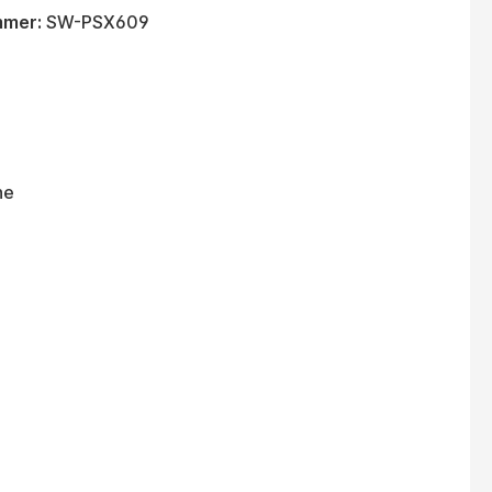
mmer:
SW-PSX609
ne