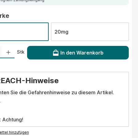
auswählen
ärke
20mg
 Gib den gewünschten Wert ein oder benutze die Schaltflächen um die Anzahl
Stk
In den Warenkorb
REACH-Hinweise
hten Sie die Gefahrenhinweise zu diesem Artikel.
.
: Achtung!
ttel hinzufügen