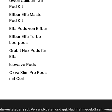
Uwell Caliburn G5
Pod Kit
Elfbar Elfa Master
Pod Kit
Elfa Pods von Elfbar
Elfbar Elfa Turbo
Leerpods
Grabit Nex Pods für
Elfa
Icewave Pods
Oxva Xlim Pro Pods
mit Coil
 Mehrwertsteuer zzgl.
Versandkosten
und ggf. Nachnahmegebühren, wenn