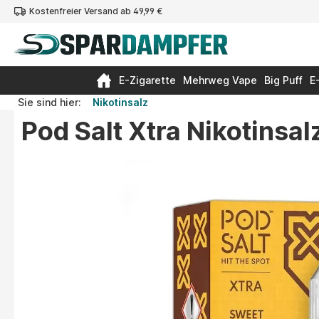
Kostenfreier Versand ab 49,99 €
springen
Zur Hauptnavigation springen
E-Zigarette
Mehrweg Vape
Big Puff
E
Sie sind hier:
Nikotinsalz
Pod Salt Xtra Nikotinsa
Bildergalerie überspringen