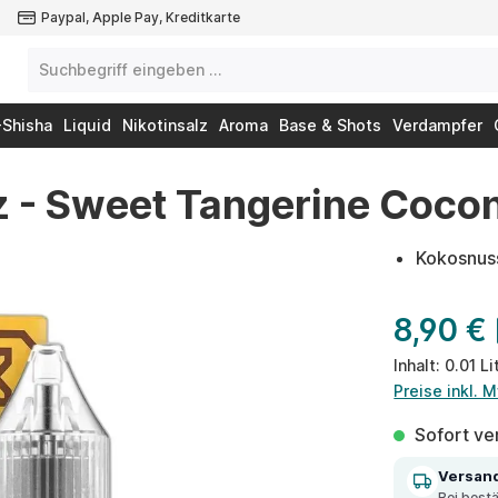
Paypal, Apple Pay, Kreditkarte
-Shisha
Liquid
Nikotinsalz
Aroma
Base & Shots
Verdampfer
lz - Sweet Tangerine Coco
Kokosnus
8,90 €
Inhalt:
0.01 Li
Preise inkl. 
Sofort ver
Versan
Bei best