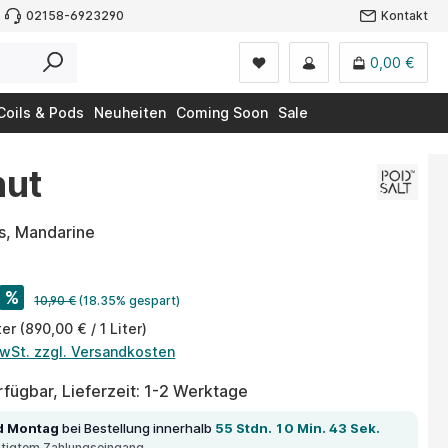
02158-6923290
Kontakt
0,00 €
Coils & Pods
Neuheiten
Coming Soon
Sale
nut
s, Mandarine
%
10,90 €
(18.35% gespart)
ter
(890,00 € / 1 Liter)
MwSt. zzgl. Versandkosten
fügbar, Lieferzeit: 1-2 Werktage
d Montag
bei Bestellung innerhalb
55 Stdn. 10 Min. 43 Sek.
ätigtem Zahlungseingang