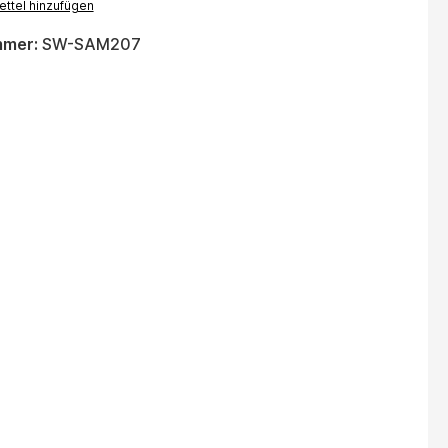
ttel hinzufügen
mmer:
SW-SAM207