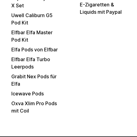
E-Zigaretten &
X Set
Liquids mit Paypal
Uwell Caliburn G5
Pod Kit
Elfbar Elfa Master
Pod Kit
Elfa Pods von Elfbar
Elfbar Elfa Turbo
Leerpods
Grabit Nex Pods für
Elfa
Icewave Pods
Oxva Xlim Pro Pods
mit Coil