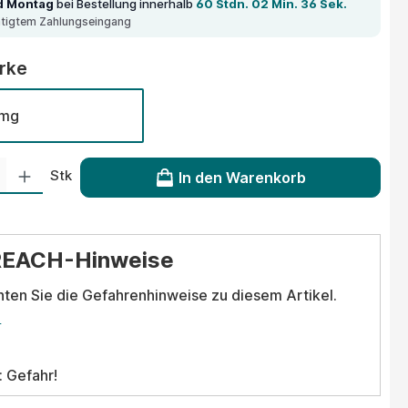
d Montag
bei Bestellung innerhalb
60 Stdn. 02 Min. 36 Sek.
ätigtem Zahlungseingang
auswählen
ärke
mg
 Gib den gewünschten Wert ein oder benutze die Schaltflächen um die Anzahl
Stk
In den Warenkorb
REACH-Hinweise
hten Sie die Gefahrenhinweise zu diesem Artikel.
.
: Gefahr!