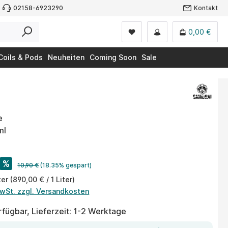
02158-6923290
Kontakt
0,00 €
Coils & Pods
Neuheiten
Coming Soon
Sale
e
ml
%
10,90 €
(18.35% gespart)
ter
(890,00 € / 1 Liter)
MwSt. zzgl. Versandkosten
fügbar, Lieferzeit: 1-2 Werktage