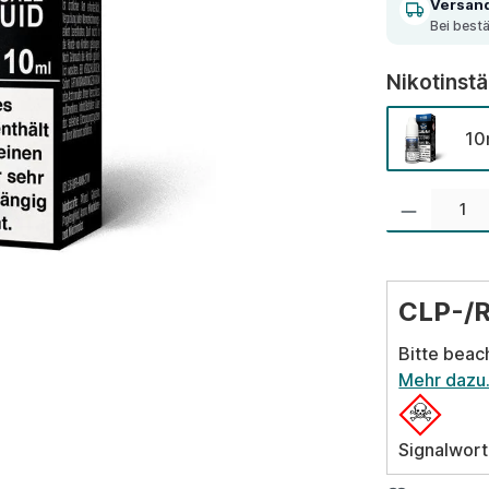
Versan
Bei best
Nikotinst
10
Produkt Anzahl:
CLP-/
Bitte beac
Mehr dazu
Signalwort