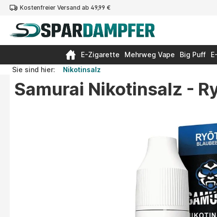
Kostenfreier Versand ab 49,99 €
springen
Zur Hauptnavigation springen
E-Zigarette
Mehrweg Vape
Big Puff
E
Sie sind hier:
Nikotinsalz
Samurai Nikotinsalz - R
Bildergalerie überspringen