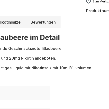
Zum Merkze
Produktnu
ikotinsalze
Bewertungen
laubeere im Detail
gende Geschmacksnote: Blaubeere
g und 20mg Nikotin angeboten.
tiges Liquid mit Nikotinsalz mit 10ml Füllvolumen.