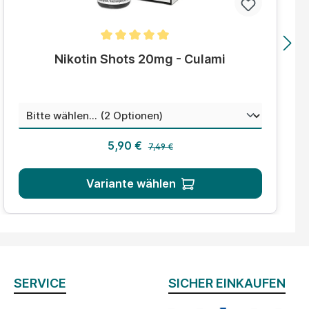
Durchschnittliche Bewertung von 5 von 5 Sternen
Nikotin Shots 20mg - Culami
auswählen
Mischungsverhältnis
Regulärer Preis:
Verkaufspreis:
5,90 €
7,49 €
Variante wählen
SERVICE
SICHER EINKAUFEN