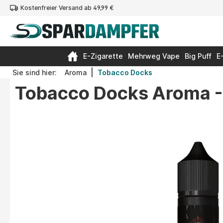
Kostenfreier Versand ab 49,99 €
springen
Zur Hauptnavigation springen
E-Zigarette
Mehrweg Vape
Big Puff
E
|
Sie sind hier:
Aroma
Tobacco Docks
Tobacco Docks Aroma -
Bildergalerie überspringen