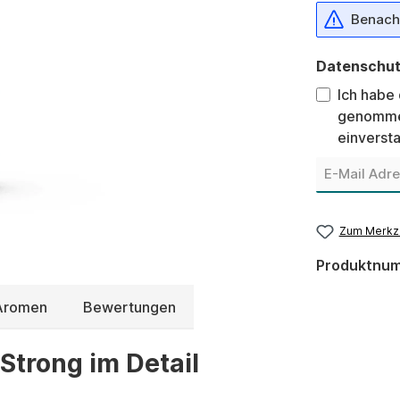
Benachr
Datenschu
Ich habe
genomme
einverst
Zum Merkze
Produktnu
 Aromen
Bewertungen
trong im Detail