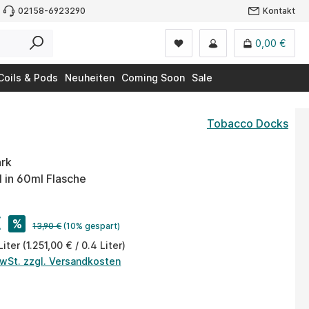
02158-6923290
Kontakt
0,00 €
Coils & Pods
Neuheiten
Coming Soon
Sale
Tobacco Docks
ark
ml in 60ml Flasche
€
%
13,90 €
(10% gespart)
Liter
(1.251,00 € / 0.4 Liter)
MwSt. zzgl. Versandkosten