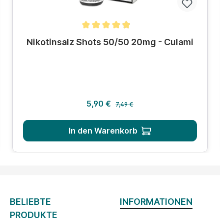
Durchschnittliche Bewertung von 4.8 von 5 Sternen
Nikotinsalz Shots 50/50 20mg - Culami
Regulärer Preis:
Verkaufspreis:
5,90 €
7,49 €
In den Warenkorb
BELIEBTE
INFORMATIONEN
PRODUKTE