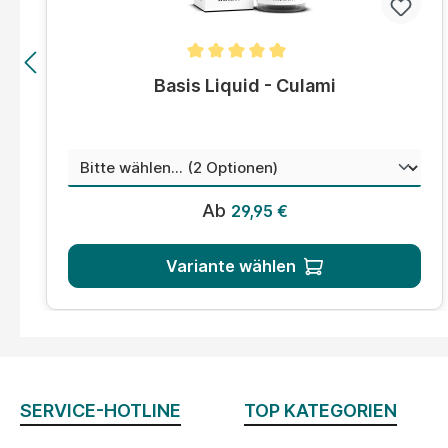
Durchschnittliche Bewertung von 5 von 5 Sternen
Basis Liquid - Culami
auswählen
Menge
Regulärer Preis:
Ab
29,95 €
Variante wählen
SERVICE-HOTLINE
TOP KATEGORIEN