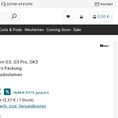
02158-6923290
Kontakt
0,00 €
Coils & Pods
Neuheiten
Coming Soon
Sale
urn G3, G3 Pro, GK3
pro Packung
quidvolumen
€
%
14,95 €
(9.97% gespart)
ck
(3,37 € / 1 Stück)
MwSt. zzgl. Versandkosten