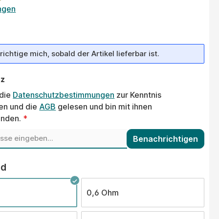
tliche Bewertung von 4.7 von 5 Sternen
ngen
ichtige mich, sobald der Artikel lieferbar ist.
tz
 die
Datenschutzbestimmungen
zur Kenntnis
n und die
AGB
gelesen und bin mit ihnen
anden.
*
Benachrichtigen
auswählen
nd
0,6 Ohm