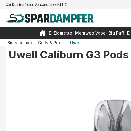
Kostenfreier Versand ab 49,99 €
springen
Zur Hauptnavigation springen
E-Zigarette
Mehrweg Vape
Big Puff
E
|
Sie sind hier:
Coils & Pods
Uwell
Uwell Caliburn G3 Pods 
Bildergalerie überspringen