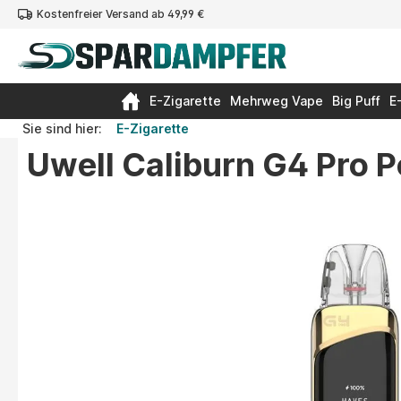
Kostenfreier Versand ab 49,99 €
springen
Zur Hauptnavigation springen
E-Zigarette
Mehrweg Vape
Big Puff
E
Sie sind hier:
E-Zigarette
Uwell Caliburn G4 Pro P
Bildergalerie überspringen