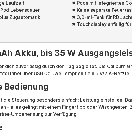
ge Laufzeit
✖ Pods mit integrierten Co
e Pod Lebensdauer
✖ Keine separate Feuertas
 plus Zugautomatik
✖ 3,0-ml-Tank für RDL schn
✖ Touchdisplay anfällig fü
mAh Akku, bis 35 W Ausgangslei
r dich zuverlässig durch den Tag begleitet. Die Caliburn G4
fortabel über USB-C; Uwell empfiehlt ein 5 V/2 A-Netzteil
e Bedienung
t die Steuerung besonders einfach: Leistung einstellen,
 – alles gelingt mit einem Fingertipp oder Wischgesten. Z
eräte-Umbenennung zur Verfügung.
e