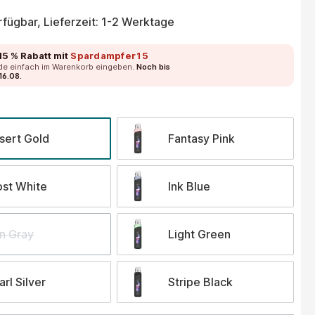
fügbar, Lieferzeit: 1-2 Werktage
15 % Rabatt
mit
Spardampfer15
de einfach im Warenkorb eingeben.
Noch bis
16.08.
wählen
sert Gold
Fantasy Pink
ost White
Ink Blue
on Gray
Light Green
arl Silver
Stripe Black