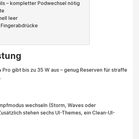
ils – kompletter Podwechsel nötig
te
ell leer
r Fingerabdrücke
stung
 Pro gibt bis zu 35 W aus – genug Reserven für straffe
.
 Dampfmodus wechseln (Storm, Waves oder
usätzlich stehen sechs UI-Themes, ein Clean-UI-