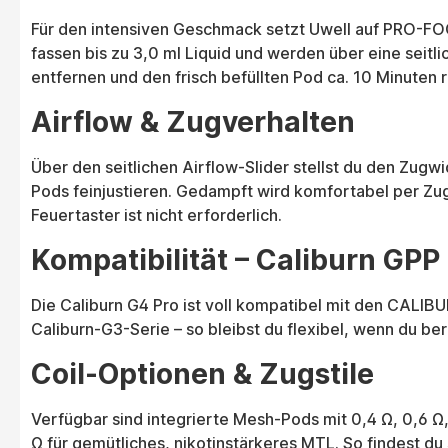
Für den intensiven Geschmack setzt Uwell auf PRO-FOC
fassen bis zu 3,0 ml Liquid und werden über eine seitli
entfernen und den frisch befüllten Pod ca. 10 Minuten 
Airflow & Zugverhalten
Über den seitlichen Airflow-Slider stellst du den Zug
Pods feinjustieren. Gedampft wird komfortabel per Zug
Feuertaster ist nicht erforderlich.
Kompatibilität – Caliburn GPP
Die Caliburn G4 Pro ist voll kompatibel mit den CALI
Caliburn-G3-Serie – so bleibst du flexibel, wenn du be
Coil-Optionen & Zugstile
Verfügbar sind integrierte Mesh-Pods mit 0,4 Ω, 0,6 Ω, 0
Ω für gemütliches, nikotinstärkeres MTL. So findest du