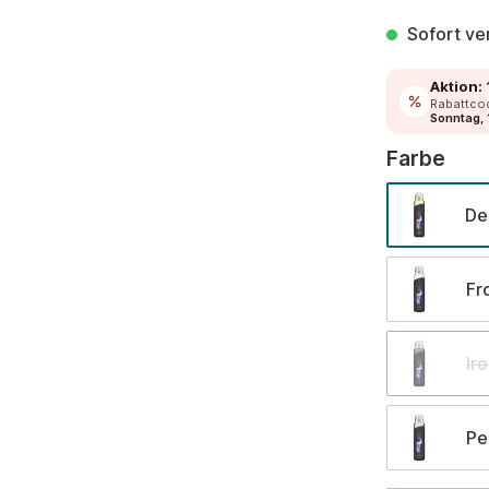
Sofort ver
Aktion:
Rabattco
Sonntag, 
aus
Farbe
De
Fr
Ir
Pe