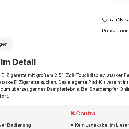
Zum Merkze
Produktnu
gen
im Detail
ne E-Zigarette mit großem 2,51-Zoll-Touchdisplay, starker
tarke E-Zigarette suchen. Das elegante Pod-Kit vereint in
dum überzeugendes Dampferlebnis. Bei Spardampfer Online
fert.
❌ Contra
iver Bedienung
✖ Kein Ladekabel im Liefe