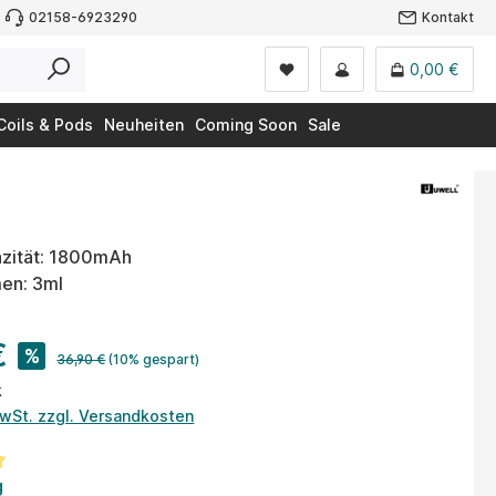
02158-6923290
Kontakt
0,00 €
Coils & Pods
Neuheiten
Coming Soon
Sale
zität: 1800mAh
en: 3ml
€
%
36,90 €
(10% gespart)
k
MwSt. zzgl. Versandkosten
tliche Bewertung von 5 von 5 Sternen
g