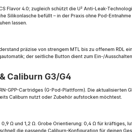
S Flavor 4.0; zugleich schützt die U² Anti-Leak-Technolog
che Silikonlasche befüllt – in der Praxis ohne Pod-Entnahme 
ruhen lassen.
widerstand präzise von strengem MTL bis zu offenem RDL ei
automatik; der seitliche Button dient zum Ein-/Ausschalte
 & Caliburn G3/G4
BURN-GPP-Cartridges (G-Pod-Plattform). Die aktualisierten
reits Caliburn nutzt oder Zubehör aufstocken möchtest.
,9 Ω und 1,2 Ω. Grobe Orientierung: 0,4 Ω für kräftiges, luf
 schnell die passende Caliburn-Konfiguration für deinen Ge