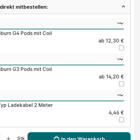
irekt mitbestellen:
iburn G4 Pods mit Coil
ab 12,30 €
iburn G3 Pods mit Coil
ab 14,20 €
Typ Ladekabel 2 Meter
4,46 €
 Gib den gewünschten Wert ein oder benutze die Schaltflächen um die Anzahl
Stk
In den Warenkorb