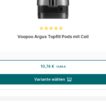
Voopoo Argus Topfill Pods mit Coil
Regulärer Preis:
Verkaufspreis:
10,76 €
11,95 €
Variante wählen