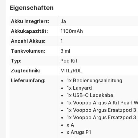
Eigenschaften
Akku integriert:
Ja
Akkukapazität:
1100mAh
Anzahl Akkus:
1
Tankvolumen:
3 ml
Typ:
Pod Kit
Zugtechnik:
MTL/RDL
Lieferumfang:
1x Bedienungsanleitung
1x Lanyard
1x USB-C Ladekabel
1x Voopoo Argus A Kit Pearl W
1x Voopoo Argus Ersatzpod 3
1x Voopoo Argus Ersatzpod 3
x A
x Arugs P1