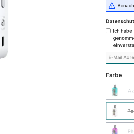
Benachr
Datenschu
Ich habe
genomme
einverst
aus
Farbe
Az
Pe
Ph