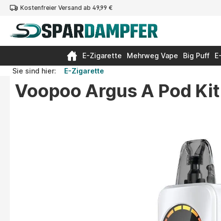
Kostenfreier Versand ab 49,99 €
springen
Zur Hauptnavigation springen
E-Zigarette
Mehrweg Vape
Big Puff
E
Sie sind hier:
E-Zigarette
Voopoo Argus A Pod Kit
Bildergalerie überspringen