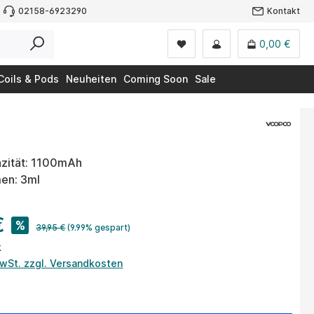
02158-6923290
Kontakt
0,00 €
Coils & Pods
Neuheiten
Coming Soon
Sale
zität: 1100mAh
en: 3ml
€
%
39,95 €
(9.99% gespart)
k
MwSt. zzgl. Versandkosten