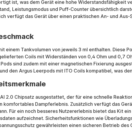
igt ist, was dem Gerät eine hohe Widerstandsfähigkeit verl
d, Leistungsmodus und Puff-Counter übersichtlich darstellt
ich verfügt das Gerät über einen praktischen An- und Aus-Sc
Geschmack
it einem Tankvolumen von jeweils 3 ml enthalten. Diese Po
tgelieferten Coils mit Widerständen von 0,4 Ohm und 0,7 
ds sind zudem mit einer magnetischen Fixierung ausgestatt
il und den Argus Leerpods mit ITO Coils kompatibel, was dem
heitsmerkmale
AI 2.0 Chipsatz ausgestattet, der für eine schnelle Reaktion
 komfortables Dampferlebnis. Zusätzlich verfügt das Gerät 
nn. Für ein noch besseres Nutzererlebnis bietet das Kit e
ngsdaten aufzeichnet. Sicherheitsfunktionen wie Überladun
annungsschutz gewährleisten einen sicheren Betrieb des 