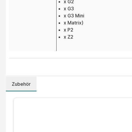
x G2
x G3
x G3 Mini
x Matrix)
x P2
x Z2
Zubehör
Produktgalerie überspringen