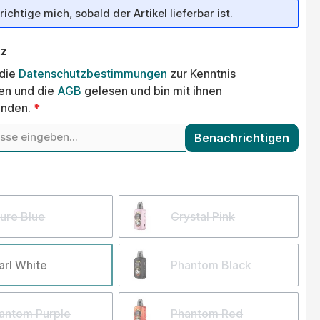
ichtige mich, sobald der Artikel lieferbar ist.
tz
 die
Datenschutzbestimmungen
zur Kenntnis
n und die
AGB
gelesen und bin mit ihnen
anden.
*
Benachrichtigen
wählen
ure Blue
Crystal Pink
arl White
Phantom Black
antom Purple
Phantom Red