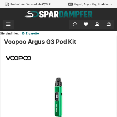
Kostenfreier Versand ab 49,99 €
Paypal, Apple Pay, Kreditkarte
alt springen
Sie sind hier:
E-Zigarette
Voopoo Argus G3 Pod Kit
Bildergalerie überspringen