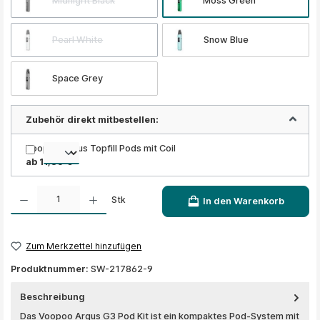
Midnight Black
Moss Green
Pearl White
Snow Blue
Space Grey
Zubehör direkt mitbestellen:
Voopoo Argus Topfill Pods mit Coil
ab 11,35 €
Produkt Anzahl: Gib den gewünschten Wert ein oder benutze die Schaltflächen um die A
Stk
In den Warenkorb
Zum Merkzettel hinzufügen
Produktnummer:
SW-217862-9
Beschreibung
Das Voopoo Argus G3 Pod Kit ist ein kompaktes Pod-System mit