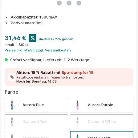
Akkukapazität: 1500mAh
Podvolumen: 3ml
31,46 €
%
34,95 €
(9.99% gespart)
Inhalt:
1 Stück
Preise inkl. MwSt. zzgl. Versandkosten
Sofort verfügbar, Lieferzeit: 1-2 Werktage
Aktion:
15 % Rabatt
mit
Spardampfer15
Rabattcode einfach im Warenkorb eingeben.
Noch bis Sonntag, 16.08.
auswählen
Farbe
Aurora Blue
Aurora Purple
Diamond Pink
Diamond White