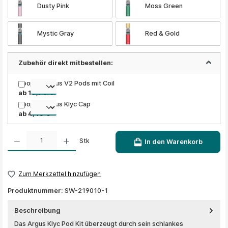
Dusty Pink
Moss Green
Mystic Gray
Red & Gold
Zubehör direkt mitbestellen:
Voopoo Argus V2 Pods mit Coil
ab 10,76 €
Voopoo Argus Klyc Cap
ab 4,46 €
Produkt Anzahl: Gib den gewünschten Wert ein oder benutze die Schaltflächen um die A
Stk
In den Warenkorb
Zum Merkzettel hinzufügen
Produktnummer:
SW-219010-1
Beschreibung
Das Argus Klyc Pod Kit überzeugt durch sein schlankes