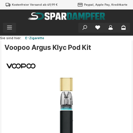
Kostenfreier Versand ab 49,99 €
Paypal, Apple Pay, Kreditkarte
alt springen
Sie sind hier:
E-Zigarette
Voopoo Argus Klyc Pod Kit
Bildergalerie überspringen