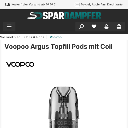
Kostenfreier Versand ab 49,99 €
Paypal, Apple Pay, Kreditkarte
alt springen
|
Sie sind hier:
Coils & Pods
VooPoo
Voopoo Argus Topfill Pods mit Coil
Bildergalerie überspringen