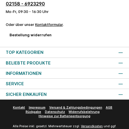
02158 - 6923290
Mo-Fr, 09:30 - 16:30 Uhr
Oder über unser
Kontaktformular
.
Bestellung widerrufen
TOP KATEGORIEN
BELIEBTE PRODUKTE
INFORMATIONEN
SERVICE
SICHER EINKAUFEN
Kontakt
Impressum
Versand & Zahlungsbedingungen
AGB
Rückgabe
Datenschutz
Widerrufsbelehrung
Hinweise zur Batterieentsorgung
Alle Preise inkl. gesetzl. Mehrwertsteuer zzgl.
Versandkosten
und ggf.