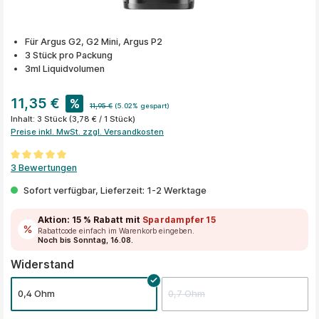
Für Argus G2, G2 Mini, Argus P2
3 Stück pro Packung
3ml Liquidvolumen
11,35 €
%
11,95 €
(5.02% gespart)
Inhalt:
3 Stück
(3,78 € / 1 Stück)
Preise inkl. MwSt. zzgl. Versandkosten
Durchschnittliche Bewertung von 5 von 5 Sternen
3 Bewertungen
Sofort verfügbar, Lieferzeit: 1-2 Werktage
Aktion:
15 % Rabatt
mit
Spardampfer15
Rabattcode einfach im Warenkorb eingeben.
Noch bis Sonntag, 16.08.
auswählen
Widerstand
0,4 Ohm
0,7 Ohm