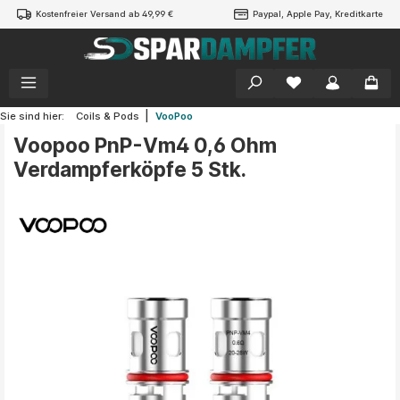
Kostenfreier Versand ab 49,99 €
Paypal, Apple Pay, Kreditkarte
alt springen
|
Sie sind hier:
Coils & Pods
VooPoo
Voopoo PnP-Vm4 0,6 Ohm
Verdampferköpfe 5 Stk.
Bildergalerie überspringen