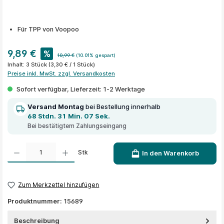
Für TPP von Voopoo
9,89 €
%
10,99 €
(10.01% gespart)
Inhalt:
3 Stück
(3,30 € / 1 Stück)
Preise inkl. MwSt. zzgl. Versandkosten
Sofort verfügbar, Lieferzeit: 1-2 Werktage
Versand Montag
bei Bestellung innerhalb
68 Stdn. 31 Min. 07 Sek.
Bei bestätigtem Zahlungseingang
Produkt Anzahl: Gib den gewünschten Wert ein oder benutze die Schaltflächen um die A
Stk
In den Warenkorb
Zum Merkzettel hinzufügen
Produktnummer:
15689
Beschreibung