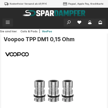
Kostenfreier Versand ab 49,99 €
Paypal, Apple Pay, Kreditkarte
alt springen
|
Sie sind hier:
Coils & Pods
VooPoo
Voopoo TPP DM1 0,15 Ohm
Bildergalerie überspringen